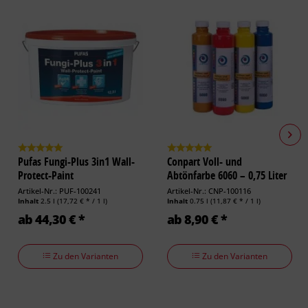
Pufas Fungi-Plus 3in1 Wall-
Conpart Voll- und
Protect-Paint
Abtönfarbe 6060 – 0,75 Liter
Artikel-Nr.: PUF-100241
Artikel-Nr.: CNP-100116
Inhalt
2.5 l
(17,72 € * / 1 l)
Inhalt
0.75 l
(11,87 € * / 1 l)
ab 44,30 € *
ab 8,90 € *
Zu den Varianten
Zu den Varianten