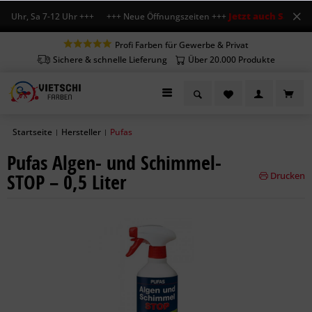
Jetzt auch Sa geöff
8 Uhr, Sa 7-12 Uhr +++ +++ Neue Öffnungszeiten +++
Profi Farben für Gewerbe & Privat
Sichere & schnelle Lieferung
Über 20.000 Produkte
Startseite
Hersteller
Pufas
|
|
Pufas Algen- und Schimmel-
STOP – 0,5 Liter
Drucken