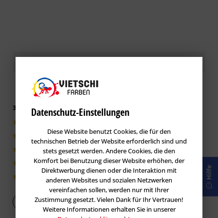
Kundenbewertungen / Erfahrungen
3.5 von 5 basieren auf 2 Bewertungen
Datenschutz-Einstellungen
1|50%
Diese Website benutzt Cookies, die für den
0|0%
technischen Betrieb der Website erforderlich sind und
stets gesetzt werden. Andere Cookies, die den
0|0%
Komfort bei Benutzung dieser Website erhöhen, der
1|50%
Hilfe
Direktwerbung dienen oder die Interaktion mit
0|0%
anderen Websites und sozialen Netzwerken
vereinfachen sollen, werden nur mit Ihrer
Zustimmung gesetzt. Vielen Dank für Ihr Vertrauen!
Bewertung abgeben
Weitere Informationen erhalten Sie in unserer