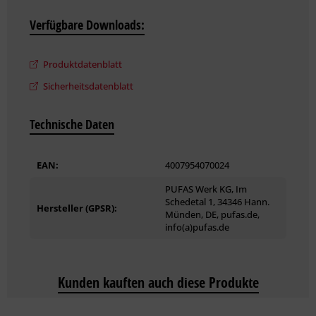
Weitere technische Details und Hinweise zur Verarbeitung
können Sie dem Produktdatenblatt entnehmen.
Verfügbare Downloads:
Produktdatenblatt
Sicherheitsdatenblatt
Technische Daten
EAN:
4007954070024
PUFAS Werk KG, Im
Schedetal 1, 34346 Hann.
Hersteller (GPSR):
Münden, DE, pufas.de,
info(a)pufas.de
Kunden kauften auch diese Produkte