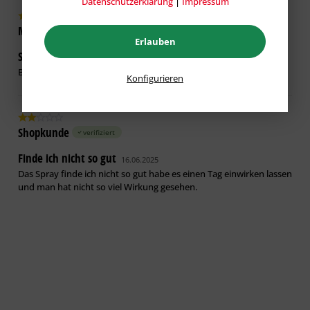
Datenschutzerklärung
|
Impressum
Michael H.
verifiziert
Erlauben
Super Produkt
17.06.2025
Bin zufrieden, erfüllt seinen Zweck.
Konfigurieren
Shopkunde
verifiziert
Finde ich nicht so gut
16.06.2025
Das Spray finde ich nicht so gut habe es einen Tag einwirken lassen
und man hat nicht so viel Wirkung gesehen.