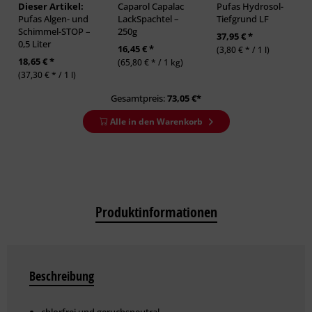
Dieser Artikel:
Caparol Capalac
Pufas Hydrosol-
Pufas Algen- und
LackSpachtel –
Tiefgrund LF
Schimmel-STOP –
250g
37,95 € *
0,5 Liter
16,45 € *
(3,80 € * / 1 l)
18,65 € *
(65,80 € * / 1 kg)
(37,30 € * / 1 l)
Gesamtpreis:
73,05
€*
Alle in den Warenkorb
Produktinformationen
Beschreibung
chlorfrei und geruchsneutral