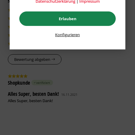
5 von 5 basieren auf 1 Bewertungen
Datenschutzerklärung
|
Impressum
1|100%
Erlauben
0|0%
0|0%
Konfigurieren
0|0%
0|0%
Bewertung abgeben
Shopkunde
verifiziert
Alles Super, besten Dank!
16.11.2021
Alles Super, besten Dank!