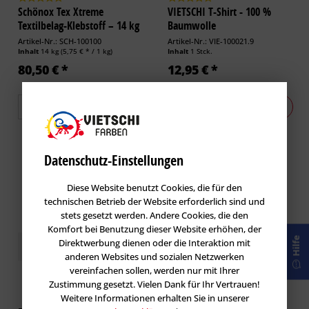
Schönox Tex Xtreme
VIETSCHI T-Shirt - 100 %
Textilbelag-Klebstoff – 14 kg
Baumwolle
Artikel-Nr.: SCH-100100
Artikel-Nr.: VIE-100021.9
Inhalt
14 kg
(5,75 € * / 1 kg)
Inhalt
1 Stck.
80,50 € *
12,95 € *
Zu den Varianten
Datenschutz-Einstellungen
Diese Website benutzt Cookies, die für den
technischen Betrieb der Website erforderlich sind und
stets gesetzt werden. Andere Cookies, die den
Komfort bei Benutzung dieser Website erhöhen, der
Hilfe
Direktwerbung dienen oder die Interaktion mit
Kundenbewertungen / Erfahrungen
anderen Websites und sozialen Netzwerken
vereinfachen sollen, werden nur mit Ihrer
Zustimmung gesetzt. Vielen Dank für Ihr Vertrauen!
Weitere Informationen erhalten Sie in unserer