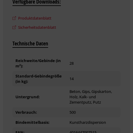
Verfügbare Downloads:
Emicode: EC 1 PLUS: sehr emissionsarm
Weitere technische Details und
Produktdatenblatt
Hinweise zur Verarbeitung können Sie
Sicherheitsdatenblatt
dem Produktdatenblatt entnehmen.
Technische Daten
Reichweite/Gebinde (in
28
m²):
Standard-Gebindegröße
14
(in kg):
Beton, Gips, Gipskarton,
Untergrund:
Holz, Kalk- und
Zementputz, Putz
Verbrauch:
500
Bindemittelbasis:
Kunstharzdispersion
EAN:
4016447007515