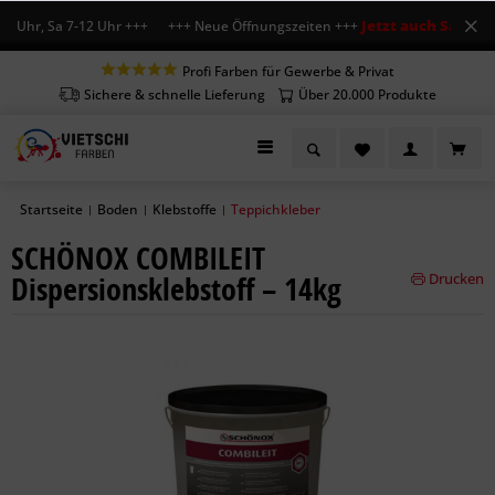
Jetzt auch Sa geöff
8 Uhr, Sa 7-12 Uhr +++ +++ Neue Öffnungszeiten +++
Profi Farben für Gewerbe & Privat
Sichere & schnelle Lieferung
Über 20.000 Produkte
Startseite
Boden
Klebstoffe
Teppichkleber
|
|
|
SCHÖNOX COMBILEIT
Dispersionsklebstoff – 14kg
Drucken