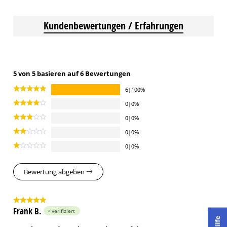
Kundenbewertungen / Erfahrungen
5 von 5 basieren auf 6 Bewertungen
6|100%
0|0%
0|0%
0|0%
0|0%
Bewertung abgeben
Frank B.
verifiziert
Hilfe