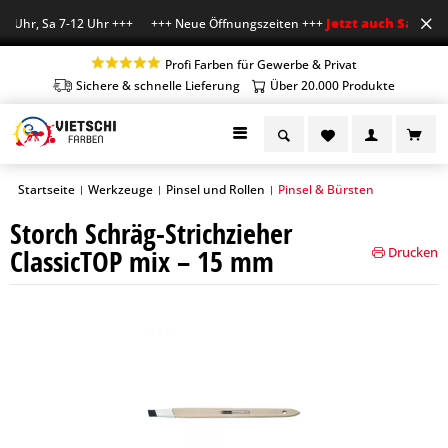
Jetzt auch Sa geöff
8 Uhr, Sa 7-12 Uhr +++ +++ Neue Öffnungszeiten +++
Profi Farben für Gewerbe & Privat
Sichere & schnelle Lieferung
Über 20.000 Produkte
Startseite
Werkzeuge
Pinsel und Rollen
Pinsel & Bürsten
|
|
|
Storch Schräg-Strichzieher
ClassicTOP mix – 15 mm
Drucken