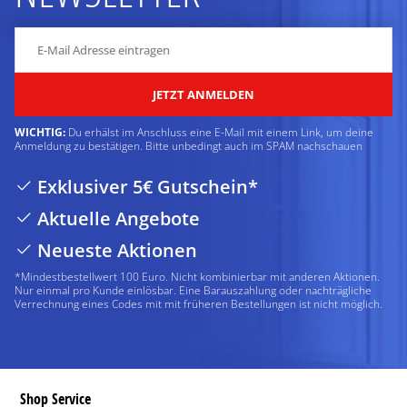
JETZT ANMELDEN
WICHTIG:
Du erhälst im Anschluss eine E-Mail mit einem Link, um deine
Anmeldung zu bestätigen. Bitte unbedingt auch im SPAM nachschauen
Exklusiver 5€ Gutschein*
Aktuelle Angebote
Neueste Aktionen
*Mindestbestellwert 100 Euro. Nicht kombinierbar mit anderen Aktionen.
Nur einmal pro Kunde einlösbar. Eine Barauszahlung oder nachträgliche
Verrechnung eines Codes mit mit früheren Bestellungen ist nicht möglich.
Shop Service