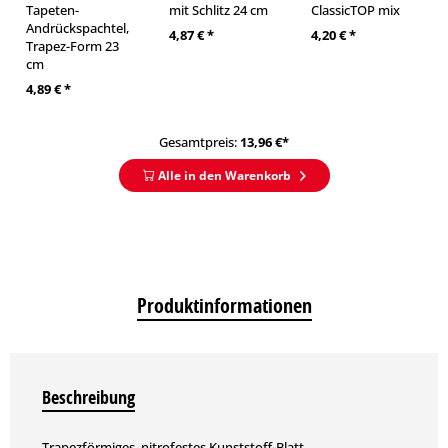
Tapeten-
mit Schlitz 24 cm
ClassicTOP mix
Andrückspachtel,
4,87 € *
4,20 € *
Trapez-Form 23
cm
4,89 € *
Gesamtpreis:
13,96
€*
Alle in den Warenkorb
Produktinformationen
Beschreibung
Trapezförmiges, nitrofestes Kunststoff-Blatt.