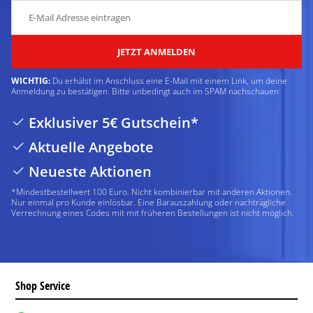
JETZT ANMELDEN
WICHTIG:
Du erhälst im Anschluss eine E-Mail mit einem Link, um deine
Anmeldung zu bestätigen. Bitte unbedingt auch im SPAM nachschauen
Exklusiver 5€ Gutschein*
Aktuelle Angebote
Neueste Aktionen
*Mindestbestellwert 100 Euro. Nicht kombinierbar mit anderen Aktionen.
Nur einmal pro Kunde einlösbar. Eine Barauszahlung oder nachträgliche
Verrechnung eines Codes mit mit früheren Bestellungen ist nicht möglich.
Shop Service