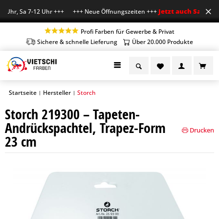
Jetzt auch Sa geöffn
 Uhr, Sa 7-12 Uhr +++ +++ Neue Öffnungszeiten +++
Profi Farben für Gewerbe & Privat
Sichere & schnelle Lieferung
Über 20.000 Produkte
Startseite
Hersteller
Storch
|
|
Storch 219300 – Tapeten-
Andrückspachtel, Trapez-Form
Drucken
23 cm