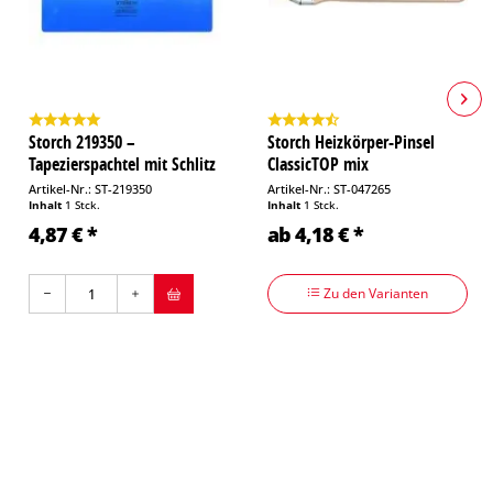
Storch 219350 –
Storch Heizkörper-Pinsel
Tapezierspachtel mit Schlitz
ClassicTOP mix
24 cm
Artikel-Nr.: ST-219350
Artikel-Nr.: ST-047265
Inhalt
1 Stck.
Inhalt
1 Stck.
4,87 € *
ab 4,18 € *
Zu den Varianten