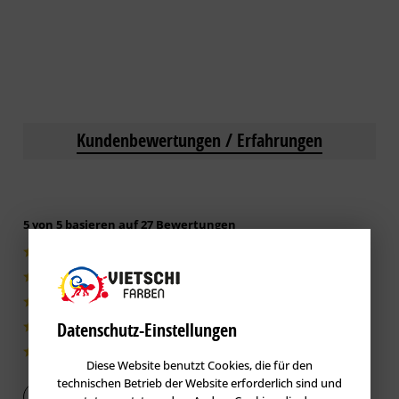
Kundenbewertungen / Erfahrungen
5 von 5 basieren auf 27 Bewertungen
27|100%
0|0%
0|0%
Datenschutz-Einstellungen
0|0%
0|0%
Diese Website benutzt Cookies, die für den
technischen Betrieb der Website erforderlich sind und
Bewertung abgeben