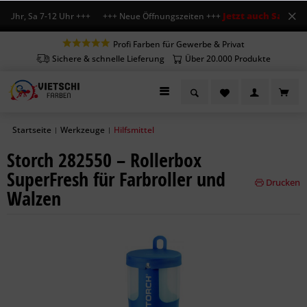
Jetzt auch Sa geöffn
 Uhr, Sa 7-12 Uhr +++ +++ Neue Öffnungszeiten +++
Profi Farben für Gewerbe & Privat
Sichere & schnelle Lieferung
Über 20.000 Produkte
Startseite
Werkzeuge
Hilfsmittel
|
|
Storch 282550 – Rollerbox
SuperFresh für Farbroller und
Drucken
Walzen