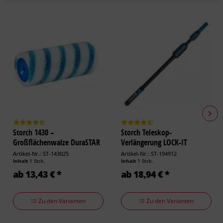
Storch 1430 –
Storch Teleskop-
Großflächenwalze DuraSTAR
Verlängerung LOCK-IT
12,...
Aluminium
Artikel-Nr.: ST-143025
Artikel-Nr.: ST-194912
Inhalt
1 Stck.
Inhalt
1 Stck.
ab 13,43 € *
ab 18,94 € *
Zu den Varianten
Zu den Varianten