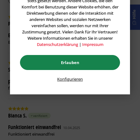
stets gesetzt werden. Andere Cookies, die den
Komfort bei Benutzung dieser Website erhöhen, der
Hilfe
Direktwerbung dienen oder die Interaktion mit
anderen Websites und sozialen Netzwerken
Peer H.
verifiziert
vereinfachen sollen, werden nur mit Ihrer
Zustimmung gesetzt. Vielen Dank für Ihr Vertrauen!
Erfüllt seinen Zweck.
18.03.2026
Weitere Informationen erhalten Sie in unserer
Erfüllt seinen Zweck.
Datenschutzerklärung
|
Impressum
Erlauben
Shopkunde
verifiziert
Konfigurieren
perfekt, wie beschrieben
04.05.2025
funktioniert gut.
Bianca S.
verifiziert
Funktioniert einwandfrei
10.04.2025
Funktioniert einwandfrei