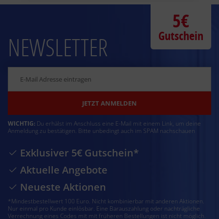
5€
Gutschein
NEWSLETTER
JETZT ANMELDEN
WICHTIG:
Du erhälst im Anschluss eine E-Mail mit einem Link, um deine
Anmeldung zu bestätigen. Bitte unbedingt auch im SPAM nachschauen
Exklusiver 5€ Gutschein*
Aktuelle Angebote
Neueste Aktionen
*Mindestbestellwert 100 Euro. Nicht kombinierbar mit anderen Aktionen.
Nur einmal pro Kunde einlösbar. Eine Barauszahlung oder nachträgliche
Verrechnung eines Codes mit mit früheren Bestellungen ist nicht möglich.