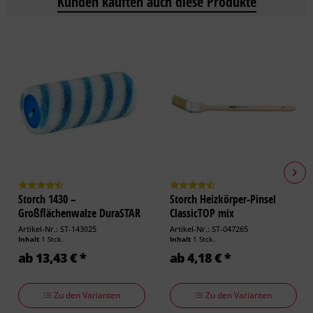
Kunden kauften auch diese Produkte
Storch 1430 –
Storch Heizkörper-Pinsel
Großflächenwalze DuraSTAR
ClassicTOP mix
12,...
Artikel-Nr.: ST-143025
Artikel-Nr.: ST-047265
Inhalt
1 Stck.
Inhalt
1 Stck.
ab 13,43 € *
ab 4,18 € *
Zu den Varianten
Zu den Varianten