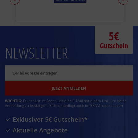
5€
Gutschein
NEWSLETTER
JETZT ANMELDEN
WICHTIG:
Du erhälst im Anschluss eine E-Mail mit einem Link, um deine
Anmeldung zu bestätigen. Bitte unbedingt auch im SPAM nachschauen
Exklusiver 5€ Gutschein*
Aktuelle Angebote