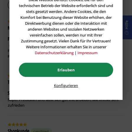
Bewertung abgeben
technischen Betrieb der Website erforderlich sind und
stets gesetzt werden. Andere Cookies, die den
Komfort bei Benutzung dieser Website erhöhen, der
Hilfe
Direktwerbung dienen oder die Interaktion mit
Malte M.
verifiziert
anderen Websites und sozialen Netzwerken
vereinfachen sollen, werden nur mit Ihrer
Funktioniert gut, wie eigentlich alle Produkte von
Zustimmung gesetzt. Vielen Dank für Ihr Vertrauen!
05.08.2026
Weitere Informationen erhalten Sie in unserer
Funktioniert gut, wie eigentlich alle Produkte von Storch. Gutes
Datenschutzerklärung
|
Impressum
Preis-Leistungsverhältnis.
Erlauben
Tobias B.
verifiziert
Konfigurieren
Super Preislisten und lässt sich gut mit
22.07.2026
Super Preislisten und lässt sich gut mit arbeiten, wie immer sehr
zufrieden
Shopkunde
verifiziert