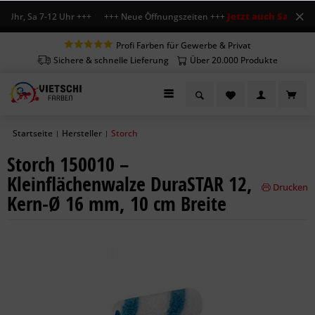
Jetzt auch Sa geöffn
 Uhr, Sa 7-12 Uhr +++ +++ Neue Öffnungszeiten +++
Profi Farben für Gewerbe & Privat
Sichere & schnelle Lieferung
Über 20.000 Produkte
Startseite
Hersteller
Storch
|
|
Storch 150010 –
Kleinflächenwalze DuraSTAR 12,
Drucken
Kern-Ø 16 mm, 10 cm Breite