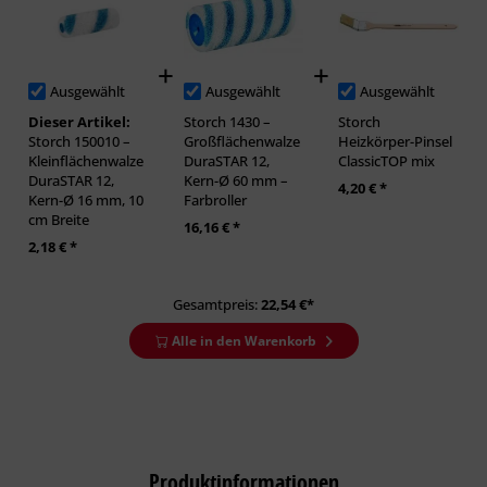
Ausgewählt
Ausgewählt
Ausgewählt
Dieser Artikel:
Storch 1430 –
Storch
Storch 150010 –
Großflächenwalze
Heizkörper-Pinsel
Kleinflächenwalze
DuraSTAR 12,
ClassicTOP mix
DuraSTAR 12,
Kern-Ø 60 mm –
4,20 € *
Kern-Ø 16 mm, 10
Farbroller
cm Breite
16,16 € *
2,18 € *
Gesamtpreis:
22,54
€*
Alle in den Warenkorb
Produktinformationen