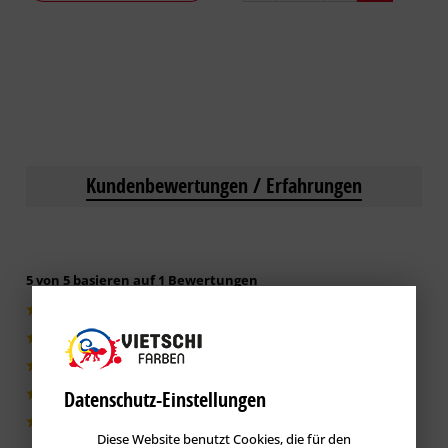
Kundenbewertungen / Erfahrungen
5 von 5 basieren auf 1 Bewertungen
1|100%
0|0%
0|0%
Datenschutz-Einstellungen
0|0%
0|0%
Diese Website benutzt Cookies, die für den