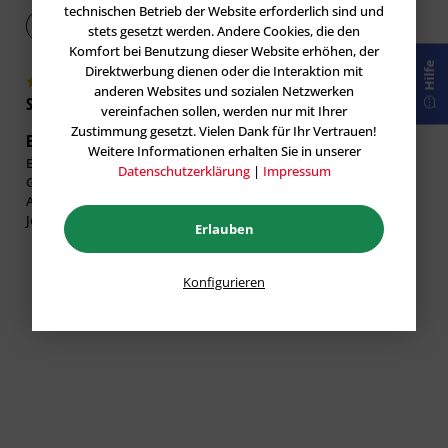
technischen Betrieb der Website erforderlich sind und
Bewertung abgeben
stets gesetzt werden. Andere Cookies, die den
Komfort bei Benutzung dieser Website erhöhen, der
Hilfe
Direktwerbung dienen oder die Interaktion mit
anderen Websites und sozialen Netzwerken
Shopkunde
verifiziert
vereinfachen sollen, werden nur mit Ihrer
Zustimmung gesetzt. Vielen Dank für Ihr Vertrauen!
Ein Muss für jeden Maler
17.09.2023
Weitere Informationen erhalten Sie in unserer
Einwirklicher Hingucker Dieser Rakel,
Datenschutzerklärung
|
Impressum
Gute Breite Klinge.
Auch Preis ist sehr gut und fair.
Jederzeit wieder.
Erlauben
Konfigurieren