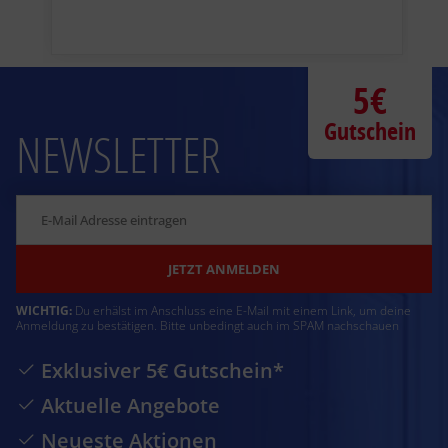
5€
Gutschein
NEWSLETTER
JETZT ANMELDEN
WICHTIG:
Du erhälst im Anschluss eine E-Mail mit einem Link, um deine
Anmeldung zu bestätigen. Bitte unbedingt auch im SPAM nachschauen
Exklusiver 5€ Gutschein*
Aktuelle Angebote
Neueste Aktionen