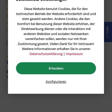
1|100%
Diese Website benutzt Cookies, die für den
0|0%
technischen Betrieb der Website erforderlich sind und
0|0%
stets gesetzt werden. Andere Cookies, die den
0|0%
Komfort bei Benutzung dieser Website erhöhen, der
Hilfe
Direktwerbung dienen oder die Interaktion mit
0|0%
anderen Websites und sozialen Netzwerken
vereinfachen sollen, werden nur mit Ihrer
Bewertung abgeben
Zustimmung gesetzt. Vielen Dank für Ihr Vertrauen!
Weitere Informationen erhalten Sie in unserer
Datenschutzerklärung
|
Impressum
Shopkunde
verifiziert
Erlauben
Sehr Stabil
26.01.2022
Super stabile abstreifgitter
Konfigurieren