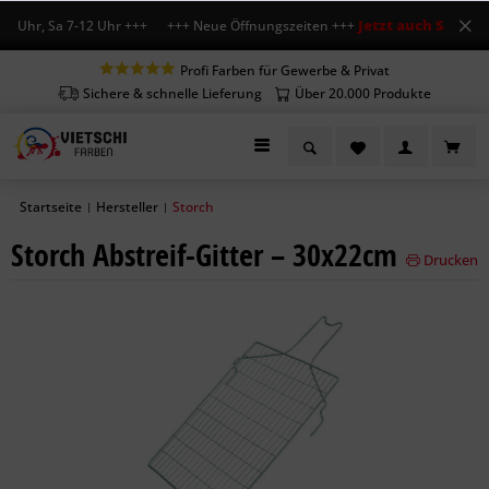
Jetzt auch Sa geöff
8 Uhr, Sa 7-12 Uhr +++ +++ Neue Öffnungszeiten +++
Profi Farben für Gewerbe & Privat
Sichere & schnelle Lieferung
Über 20.000 Produkte
Startseite
Hersteller
Storch
|
|
Storch Abstreif-Gitter – 30x22cm
Drucken