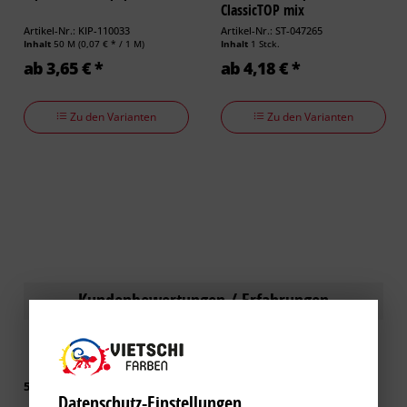
ClassicTOP mix
Artikel-Nr.: KIP-110033
Artikel-Nr.: ST-047265
Inhalt
50 M
(0,07 € * / 1 M)
Inhalt
1 Stck.
ab 3,65 € *
ab 4,18 € *
Zu den Varianten
Zu den Varianten
Kundenbewertungen / Erfahrungen
5 von 5 basieren auf 1 Bewertungen
Datenschutz-Einstellungen