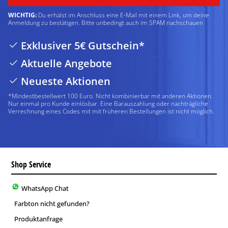
WICHTIG:
Du erhälst im Anschluss eine E-Mail mit einem Link, um deine
Anmeldung zu bestätigen. Bitte unbedingt auch im SPAM nachschauen
Exklusiver 5€ Gutschein*
Aktuelle Angebote
Neueste Aktionen
*Mindestbestellwert 100 Euro. Nicht kombinierbar mit anderen Aktionen.
Nur einmal pro Kunde einlösbar. Eine Barauszahlung oder nachträgliche
Verrechnung eines Codes mit mit früheren Bestellungen ist nicht möglich.
Shop Service
WhatsApp Chat
Farbton nicht gefunden?
Produktanfrage