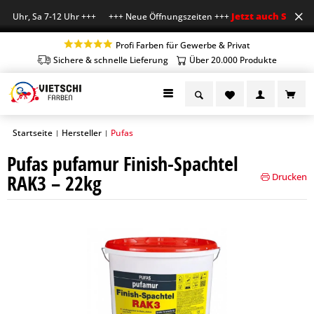
Jetzt auch Sa geöff
8 Uhr, Sa 7-12 Uhr +++ +++ Neue Öffnungszeiten +++
Profi Farben für Gewerbe & Privat
Sichere & schnelle Lieferung
Über 20.000 Produkte
Startseite
Hersteller
Pufas
|
|
Pufas pufamur Finish-Spachtel
RAK3 – 22kg
Drucken