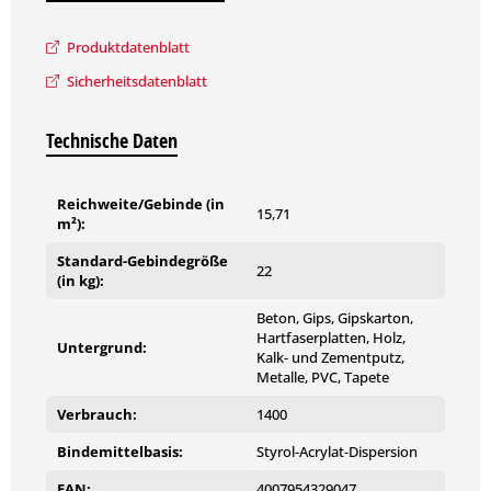
Produktdatenblatt
Sicherheitsdatenblatt
Technische Daten
Reichweite/Gebinde (in
15,71
m²):
Standard-Gebindegröße
22
(in kg):
Beton, Gips, Gipskarton,
Hartfaserplatten, Holz,
Untergrund:
Kalk- und Zementputz,
Metalle, PVC, Tapete
Verbrauch:
1400
Bindemittelbasis:
Styrol-Acrylat-Dispersion
EAN:
4007954329047