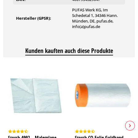
PUFAS Werk KG, Im
Schedetal 1, 34346 Hann.
Hersteller (GPSR):
Münden, DE, pufas.de,
info(a)pufas.de
Kunden kauften auch diese Produkte
Storch 4992 – Malerplane
Storch CQ Folie Goldband