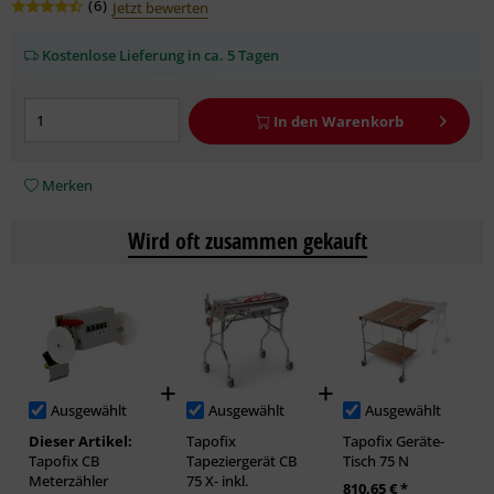
(
6
)
Jetzt bewerten
Kostenlose Lieferung in ca. 5 Tagen
In den
Warenkorb
Merken
Wird oft zusammen gekauft
Ausgewählt
Ausgewählt
Ausgewählt
Dieser Artikel:
Tapofix
Tapofix Geräte-
Tapofix CB
Tapeziergerät CB
Tisch 75 N
Meterzähler
75 X- inkl.
810,65 € *