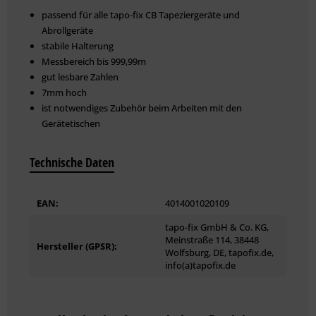
passend für alle tapo-fix CB Tapeziergeräte und
Abrollgeräte
stabile Halterung
Messbereich bis 999,99m
gut lesbare Zahlen
7mm hoch
ist notwendiges Zubehör beim Arbeiten mit den
Gerätetischen
Technische Daten
EAN:
4014001020109
tapo-fix GmbH & Co. KG,
Meinstraße 114, 38448
Hersteller (GPSR):
Wolfsburg, DE, tapofix.de,
info(a)tapofix.de