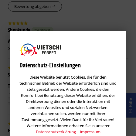
Bewertung abgeben
Shopkunde
verifiziert
Alles in Ordnung !
22.04.2026
Super
Datenschutz-Einstellungen
Sebastian J.
verifiziert
Diese Website benutzt Cookies, die für den
technischen Betrieb der Website erforderlich sind und
Top zusatz zur Tapeziermaschiene. Erleichtert die Arbeit
stets gesetzt werden. Andere Cookies, die den
29.12.2025
Komfort bei Benutzung dieser Website erhöhen, der
Top zusatz zur Tapeziermaschiene. Erleichtert die Arbeit .
Hilfe
Direktwerbung dienen oder die Interaktion mit
Top☆☆☆☆☆
anderen Websites und sozialen Netzwerken
vereinfachen sollen, werden nur mit Ihrer
Zustimmung gesetzt. Vielen Dank für Ihr Vertrauen!
Weitere Informationen erhalten Sie in unserer
Holger B.
verifiziert
Datenschutzerklärung
|
Impressum