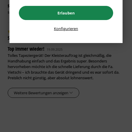
sehr zufrieden
01.12.2025
sehr zufrieden
Erlauben
Konfigurieren
Shopkunde
verifiziert
Top immer wieder!
19.09.2025
Tolles Tapeziergerät! Der Kleisterauftrag ist gleichmäßig, die
Handhabung einfach und das Ergebnis super. Besonders
hervorheben möchte ich die schnelle Lieferung durch die Fa.
Vietschi – ich brauchte das Gerät dringend und es war sofort da.
Preislich nicht günstig, aber absolut lohnenswert.
Weitere Bewertungen anzeigen