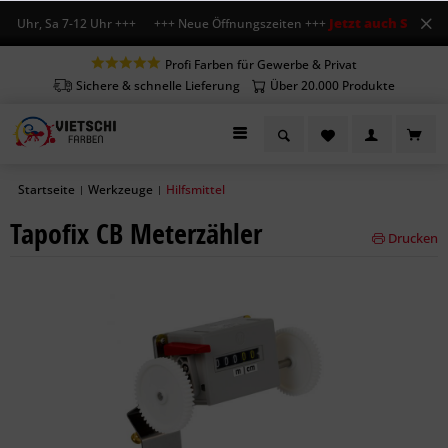
Jetzt auch Sa geöff
8 Uhr, Sa 7-12 Uhr +++ +++ Neue Öffnungszeiten +++
Profi Farben für Gewerbe & Privat
Sichere & schnelle Lieferung
Über 20.000 Produkte
Startseite
Werkzeuge
Hilfsmittel
|
|
Tapofix CB Meterzähler
Drucken