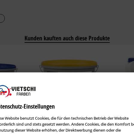
. CONPART Wandspachtel Premium 1028 ist auch
eton, Gasbeton, Mauerwerk u. ä.
erhärtet gleichmäßig in allen Schichtstärken bei
Kunden kauften auch diese Produkte
rgründe für nachfolgende Tapezier- und
r Richtlinie Q1 bis Q4 hergestellt werden.
ll und z.T. Dispersionsuntergründen.
ub, Schalöl u. ä.) sein.
tenschutz-Einstellungen
 1053 entfernen. Losen Putz entfernen.
se Website benutzt Cookies, die für den technischen Betrieb der Website
031 - 16 kg
Conpart MalerGold LF 2030
Conpart Acr
CONPART Acryl Hydrodol ELF 1002 grundiert werden.
orderlich sind und stets gesetzt werden. Andere Cookies, die den Komfort b
ELF 1002
utzung dieser Website erhöhen, der Direktwerbung dienen oder die