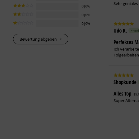
Sehr geniales
0|0%
0|0%
0|0%
Udo R.
veri
Bewertung abgeben
Perfektes M
Ich verarbeit
Folgearbeiten
Shopkunde
Alles Top
19.
Super Alterna