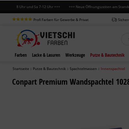
 7-18 Uhr und Sa 7-12 Uhr +++ +++ Neue Öffnungszeiten am Standort in
Profi Farben für Gewerbe & Privat
Sicher
Farben
Lacke & Lasuren
Werkzeuge
Putze & Bautechnik
Startseite
Putze & Bautechnik
Spachtelmassen
Innenspachtel
|
|
|
Conpart Premium Wandspachtel 1028