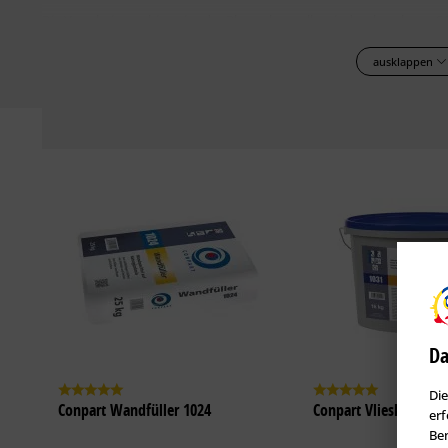
Die Verarbeitungshinweise der Plattenhersteller sind zu beachten
anwendbar auf allen mineralischen Untergründen wie Putz, Stein, B
ausklappen
CONPART Wandspachtel Premium 1028 ist bis auf Null ausziehbar und 
hoher Füllkraft, ohne Risse zu bilden.
Mit CONPART Wandspachtel Premium 1028 erhält man optimale Unte
Malerarbeiten.
Mit CONPART Wandspachtel Pemium 1028 können Oberflächen nach de
Nicht geeignet für Spachtelarbeiten auf Glas, Kunststoff, Holz, Meta
Untergrund
Der Untergrund muss trocken, tragfähig und frei von Trennmitteln (Sta
Da
Alte Tapeten und Leimfarbenanstriche mit CONPART Tapetenablöser
Die
Conpart Wandfüller 1024
Conpart Vlieskleber 1
Stark saugende, sandende und kreidende Untergründe müssen mit 
erf
Ben