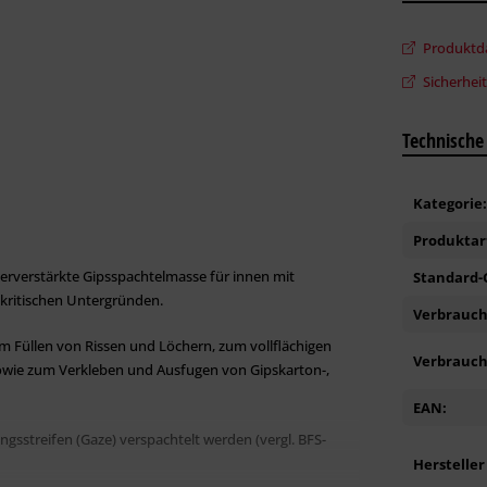
Produktda
Sicherhei
Technische
Kategorie:
Produktar
erverstärkte Gipsspachtelmasse für innen mit
Standard-G
 kritischen Untergründen.
Verbrauch 
Füllen von Rissen und Löchern, zum vollflächigen
Verbrauch
 sowie zum Verkleben und Ausfugen von Gipskarton-,
EAN:
streifen (Gaze) verspachtelt werden (vergl. BFS-
Hersteller