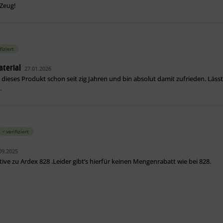
 Zeug!
fiziert
aterial
27.01.2026
e dieses Produkt schon seit zig Jahren und bin absolut damit zufrieden. Lässt
.
verifiziert
09.2025
tive zu Ardex 828 .Leider gibt’s hierfür keinen Mengenrabatt wie bei 828.