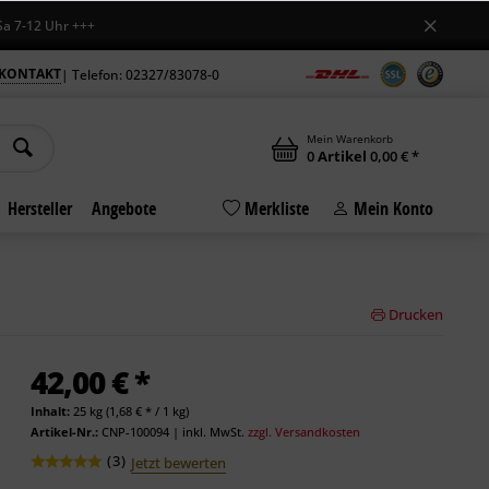
2 Uhr +++
KONTAKT
| Telefon: 02327/83078-0
Mein Warenkorb
0
Artikel
0,00 € *
Hersteller
Angebote
Merkliste
Mein Konto
Drucken
42,00 € *
Inhalt:
25 kg (1,68 € * / 1 kg)
Artikel-Nr.:
CNP-100094
|
inkl. MwSt.
zzgl. Versandkosten
(
3
)
Jetzt bewerten