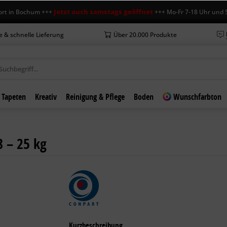
Jetzt auch samstags geöffnet
 Bochum +++
+++ Mo-Fr 7-18 Uhr und Sa 7-1
e & schnelle Lieferung
Über 20.000 Produkte
Tapeten
Kreativ
Reinigung & Pflege
Boden
Wunschfarbton
 – 25 kg
Kurzbeschreibung