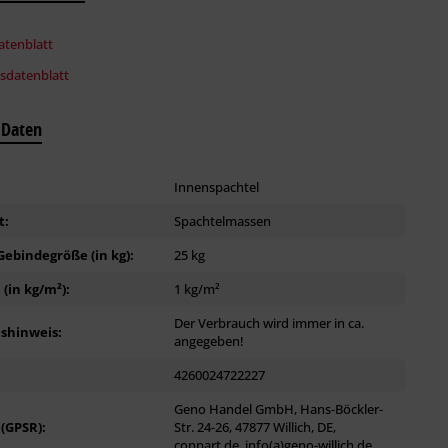
tenblatt
tsdatenblatt
 Daten
Innenspachtel
t:
Spachtelmassen
ebindegröße (in kg):
25 kg
(in kg/m²):
1 kg/m²
Der Verbrauch wird immer in ca.
shinweis:
angegeben!
4260024722227
Geno Handel GmbH, Hans-Böckler-
 (GPSR):
Str. 24-26, 47877 Willich, DE,
conpart.de, info(a)geno-willich.de