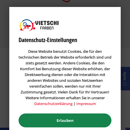
Profi Beratung
Unsere Mitarbeiter stehen jederzeit für eine
Fachberatung zur Verfügung per Chat, WhatsApp,
Telefon oder Live vor Ort.
Datenschutz-Einstellungen
Diese Website benutzt Cookies, die für den
technischen Betrieb der Website erforderlich sind und
stets gesetzt werden. Andere Cookies, die den
Qualität von namenhaften Herstellern
Komfort bei Benutzung dieser Website erhöhen, der
Hilfe
Direktwerbung dienen oder die Interaktion mit
anderen Websites und sozialen Netzwerken
vereinfachen sollen, werden nur mit Ihrer
Zustimmung gesetzt. Vielen Dank für Ihr Vertrauen!
Weitere Informationen erhalten Sie in unserer
Datenschutzerklärung
|
Impressum
Erlauben