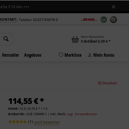
-12 Uhr +++
KONTAKT
| Telefon: 02327/83078-0
Mein Warenkorb
0
Artikel
0,00 € *
Hersteller
Angebote
Merkliste
Mein Konto
Drucken
114,55 € *
Inhalt:
12.5 l (9,16 € * / 1 l)
Artikel-Nr.:
SUE-100498.1
|
inkl. MwSt.
zzgl. Versandkosten
(
1
)
Jetzt bewerten