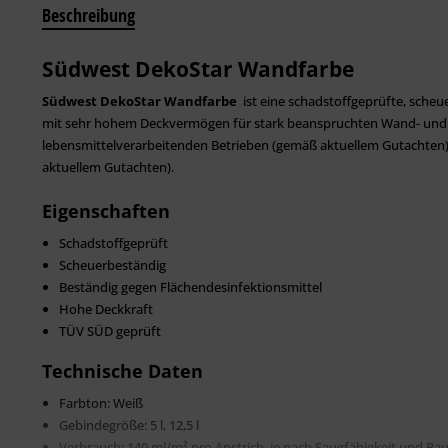
Beschreibung
Südwest DekoStar Wandfarbe
Südwest DekoStar Wandfarbe
ist eine schadstoffgeprüfte, sche
mit sehr hohem Deckvermögen für stark beanspruchten Wand- und D
lebensmittelverarbeitenden Betrieben (gemäß aktuellem Gutachten)
aktuellem Gutachten).
Eigenschaften
Schadstoffgeprüft
Scheuerbeständig
Beständig gegen Flächendesinfektionsmittel
Hohe Deckkraft
TÜV SÜD geprüft
Technische Daten
Farbton: Weiß
Gebindegröße: 5 l, 12,5 l
Verbrauch: 140 ml/m² pro Anstrich, je nach Saugfähigkeit und Ra