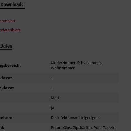
 Downloads:
tenblatt
tsdatenblatt
 Daten
Kinderzimmer, Schlafzimmer,
gsbereich:
Wohnzimmer
klasse:
1
bklasse:
1
:
Matt
Ja
eiten:
Desinfektionsmittelgeeignet
d:
Beton, Gips, Gipskarton, Putz, Tapete