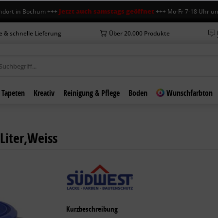
Jetzt auch samstags geöffnet
in Bochum +++
+++ Mo-Fr 7-18 Uhr und Sa 7
e & schnelle Lieferung
Über 20.000 Produkte
Tapeten
Kreativ
Reinigung & Pflege
Boden
Wunschfarbton
Liter,Weiss
Kurzbeschreibung