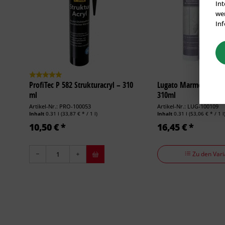
Int
wer
Inf
ProfiTec P 582 Strukturacryl – 310
Lugato Marmor + Gran
ml
310ml
Artikel-Nr.: PRO-100053
Artikel-Nr.: LUG-100109
Inhalt
0.31 l
(33,87 € * / 1 l)
Inhalt
0.31 l
(53,06 € * / 1 l
10,50 € *
16,45 € *
Zu den Vari