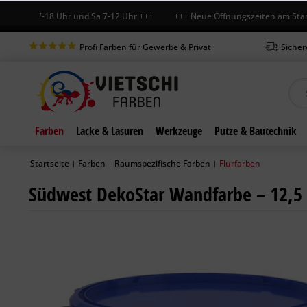
Fr 7-18 Uhr und Sa 7-12 Uhr +++ +++ Neue Öffnungszeiten am Standort 
Profi Farben für Gewerbe & Privat
Sicher
Farben
Lacke & Lasuren
Werkzeuge
Putze & Bautechnik
Startseite
Farben
Raumspezifische Farben
Flurfarben
|
|
|
Südwest DekoStar Wandfarbe – 12,5 