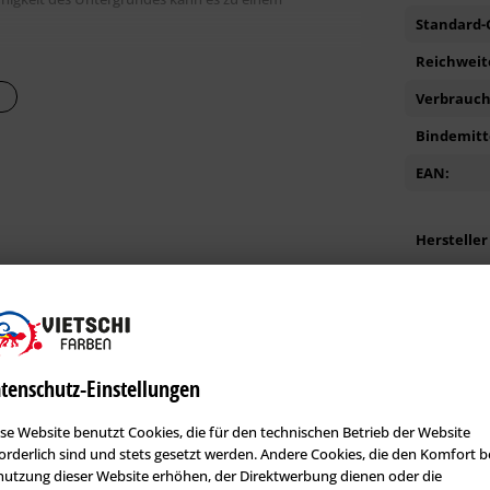
Standard-G
Reichweite
Verbrauch 
setzbar in lebensmittelverarbeitenden Betrieben
smittel (gemäß aktuellem Gutachten).
Bindemitte
EAN:
Hersteller
rennmitteln sein.
r Verarbeitung können Sie dem
Kunden kauften auch diese Produkte
tenschutz-Einstellungen
se Website benutzt Cookies, die für den technischen Betrieb der Website
orderlich sind und stets gesetzt werden. Andere Cookies, die den Komfort b
utzung dieser Website erhöhen, der Direktwerbung dienen oder die