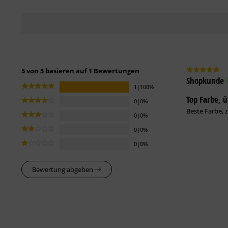
5 von 5 basieren auf 1 Bewertungen
Shopkunde
1|100%
Top Farbe, 
0|0%
Beste Farbe, z
0|0%
0|0%
0|0%
Bewertung abgeben