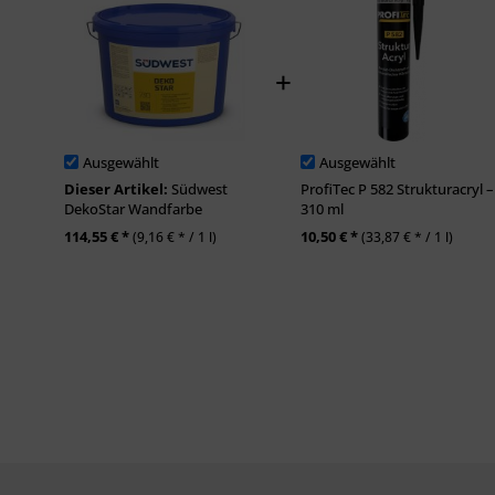
Ausgewählt
Ausgewählt
Dieser Artikel:
Südwest
ProfiTec P 582 Strukturacryl –
DekoStar Wandfarbe
310 ml
114,55 € *
10,50 € *
(9,16 € * / 1 l)
(33,87 € * / 1 l)