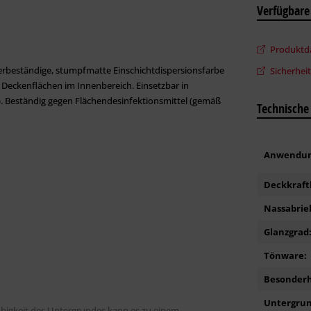
Verfügbare
Produktda
uerbeständige, stumpfmatte Einschichtdispersionsfarbe
Sicherhei
eckenflächen im Innenbereich. Einsetzbar in
. Beständig gegen Flächendesinfektionsmittel (gemäß
Technische
Anwendun
Deckkraft
Nassabrie
Glanzgrad
Tönware:
Besonderh
Untergrun
uhigkeit des Untergrundes kann es zu einem