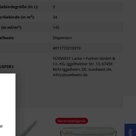
ebindegröße (in L):
5
/Gebinde (in m²):
34
(in ml/m²):
145
lbasis:
Dispersion
4011772210319
SÜDWEST Lacke + Farben GmbH &
Co. KG, Iggelheimer Str. 13, 67459
 (GPSR):
Böhl-Iggelheim, DE, suedwest.de,
info(a)suedwest.de
Dauerniedrigpreis
ei
Hilfe