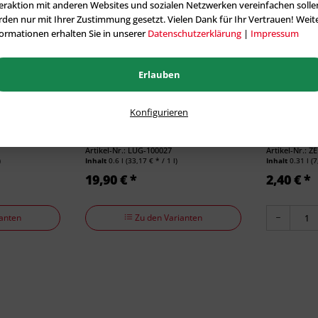
eraktion mit anderen Websites und sozialen Netzwerken vereinfachen solle
den nur mit Ihrer Zustimmung gesetzt. Vielen Dank für Ihr Vertrauen! Weit
ormationen erhalten Sie in unserer
Datenschutzerklärung
|
Impressum
Erlauben
Konfigurieren
it-Silicon –
Lugato Bau-Silicon Super Dicht –
Zero Fugena
300ml
Artikel-Nr.: LUG-100027
Artikel-Nr.: Z
)
Inhalt
0.6 l
(33,17 € * / 1 l)
Inhalt
0.31 l
(7
19,90 € *
2,40 € *
anten
Zu den Varianten