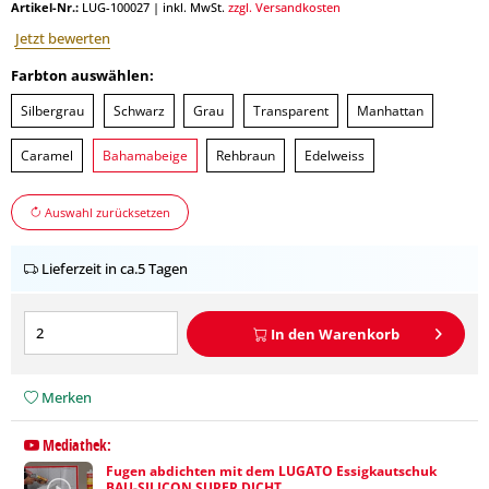
Artikel-Nr.:
LUG-100027
|
inkl. MwSt.
zzgl. Versandkosten
Jetzt bewerten
Farbton auswählen:
Silbergrau
Schwarz
Grau
Transparent
Manhattan
Caramel
Bahamabeige
Rehbraun
Edelweiss
Auswahl zurücksetzen
Lieferzeit in ca.5 Tagen
In den
Warenkorb
Merken
Mediathek:
Fugen abdichten mit dem LUGATO Essigkautschuk
BAU-SILICON SUPER DICHT