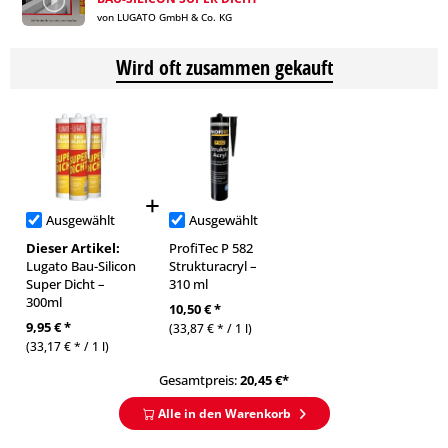
von LUGATO GmbH & Co. KG
Wird oft zusammen gekauft
Ausgewählt
Ausgewählt
Dieser Artikel:
ProfiTec P 582
Lugato Bau-Silicon
Strukturacryl –
Super Dicht –
310 ml
300ml
10,50 € *
9,95 € *
(33,87 € * / 1 l)
(33,17 € * / 1 l)
Gesamtpreis:
20,45
€*
Alle in den Warenkorb