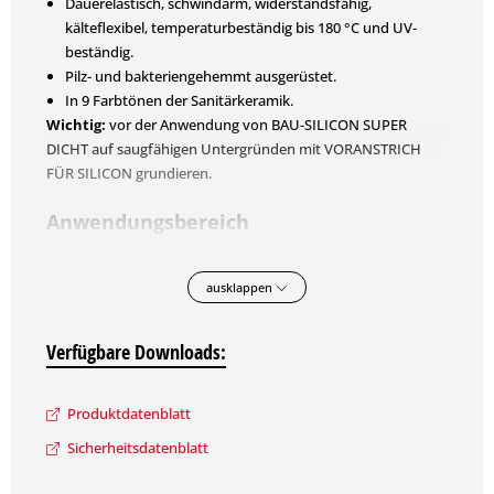
Dauerelastisch, schwindarm, widerstandsfähig,
kälteflexibel, temperaturbeständig bis 180 °C und UV-
beständig.
Pilz- und bakteriengehemmt ausgerüstet.
In 9 Farbtönen der Sanitärkeramik.
Wichtig:
vor der Anwendung von BAU-SILICON SUPER
DICHT auf saugfähigen Untergründen mit VORANSTRICH
FÜR SILICON grundieren.
Anwendungsbereich
Zum Abdichten von Anschluss-, Bewegungs- und Eckfugen
in Bad, Dusche, WC, Küche. Auch im Fahrzeug-, Glas-,
ausklappen
Boots-, Anlagenbau.
Zum Versiegeln von Fensterfalzen.
Verfügbare Downloads:
Innen und außen.
Vorbereitung
Produktdatenblatt
Geeignet Glas, Keramik, Beton, Putz, Mauerwerk,
Sicherheitsdatenblatt
festhaftende Anstriche (durchgetrocknet, mind. 28 Tage alt),
Holz, eloxiertes Aluminium, Edelstahl.Nicht geeignet PVC,