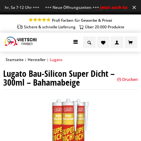
Jetzt auch Sa geöffne
Uhr, Sa 7-12 Uhr +++ +++ Neue Öffnungszeiten +++
Profi Farben für Gewerbe & Privat
Sichere & schnelle Lieferung
Über 20.000 Produkte
Startseite
Hersteller
Lugato
|
|
Lugato Bau-Silicon Super Dicht –
300ml – Bahamabeige
Drucken