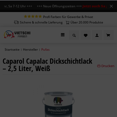
Jetzt auch Sa geöffne
Uhr, Sa 7-12 Uhr +++ +++ Neue Öffnungszeiten +++
Profi Farben für Gewerbe & Privat
Sichere & schnelle Lieferung
Über 20.000 Produkte
Startseite
Hersteller
Pufas
|
|
Caparol Capalac Dickschichtlack
– 2,5 Liter, Weiß
Drucken