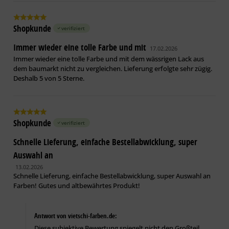
Holzbauteile:
Holzoberflächen in Faser­richtung schleifen, gründlich
Shopkunde
verifiziert
reinigen und austretende Holzinhaltsstoffe wie
z. B. Harze und Harzgallen entfernen. Scharfe Kanten
Immer wieder eine tolle Farbe und mit
17.02.2026
brechen (siehe auch BFS-Merkblatt Nr. 18).
Immer wieder eine tolle Farbe und mit dem wässrigen Lack aus
dem baumarkt nicht zu vergleichen. Lieferung erfolgte sehr zügig.
Deshalb 5 von 5 Sterne.
Eisen, Stahl:
Auf den Rein­heitsgrad SA 2 1/2 (Strahlen) gem. DIN EN ISO
12944-4 vor­bereiten. Bei geringer Korrosions­belastung, z. B.
im Innenraum ohne Kondenswasser­belastung und ohne
Shopkunde
aggressive Einflüsse ist auch eine gründliche maschinelle
verifiziert
oder Hand­­endrostung auf den Reinheitsgrad ST 3 möglich.
Schnelle Lieferung, einfache Bestellabwicklung, super
Auswahl an
Zink, Hart-PVC:
13.02.2026
Ammoniakalische Netzmittelwäsche mit
Schnelle Lieferung, einfache Bestellabwicklung, super Auswahl an
Kunststoffschleifvlies nach BFS-Merkblatt Nr. 5 u. 22 oder
Farben! Gutes und altbewährtes Produkt!
Gescha Multi-Star mit Schleifvlies vorbereiten. Je nach
Anforderung sweepstrahlen.
Antwort von vietschi-farben.de:
Aluminium:
Diese subjektive Bewertung spiegelt nicht den Großteil