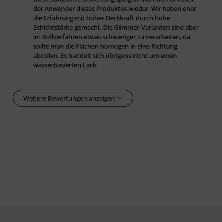
Mit Nitroverdünnung oder hierfür vorgesehenen
der Anwender dieses Produktes wieder. Wir haben eher
Reinigungsmitteln, z. B. Gescha Multi-Star, und mit
die Erfahrung mit hoher Deckkraft durch hohe
Schichtstärke gemacht. Die Glimmer-Varianten sind aber
Kunststoffschleifvlies nach BFS-Merkblatt Nr. 6 vorbereiten.
im Rollverfahren etwas schwieriger zu verarbeiten, da
sollte man die Flächen homogen in eine Richtung
Kupfer:
abrollen. Es handelt sich übrigens nicht um einen
Mit Gescha Multi-Star im Mischungsverhältnis 1:5 und
wasserbasierten Lack.
Kunststoffschleifvlies vorbereiten.
Altanstriche:
Weitere Bewertungen anzeigen
Altanstriche anschleifen und/oder anlaugen. Nicht tragfähige
Altanstriche entfernen.
Auftragsverfahren
Capalac Dickschichtlack kann gestrichen, gerollt oder
gespritzt werden. Vor Gebrauch gut aufrühren und bei
Bedarf mit Caparol AF-Verdünner (aromatenfrei) verdünnen.
Bei Glimmerfarben sind optisch gleich­mäßige Flächen nur im
Spritzauftrag möglich. Auf großen Flächen ist aber auch im
Spritz­auftrag eine Wolkigkeit, z. B. durch Aufteilung der
Flächen in Arbeitsabschnitte, nicht immer vermeidbar.