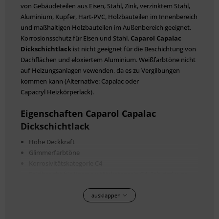
von Gebäudeteilen aus Eisen, Stahl, Zink, verzinktem Stahl,
Aluminium, Kupfer, Hart-PVC, Holzbauteilen im Innen­bereich
und maßhaltigen Holzbauteilen im Außen­bereich geeignet.
Korrosionsschutz für Eisen und Stahl.
Caparol Capalac
Dickschichtlack
ist nicht geeignet für die Beschichtung von
Dachflächen und eloxiertem Aluminium. Weißfarbtöne nicht
auf Heizungsanlagen vewenden, da es zu Vergilbungen
kommen kann (Alternative: Capalac oder
Capacryl Heizkörperlack).
Eigenschaften Caparol Capalac
Dickschichtlack
Hohe Deckkraft
Glimmerfarbtöne
Korrosivitätskategorie C4
Prüfbericht für Korrosivitätskategorie C4, Schutzdauer
lang auf Stahl u. verzinkten Stahl nach DIN EN ISO 12944
Teil 6 (Institut für Oberflächentechnik GmbH)
ausklappen
Hervorragende Haftung
Langlebiger Schutz durch sehr gute Wetter­beständigkeit