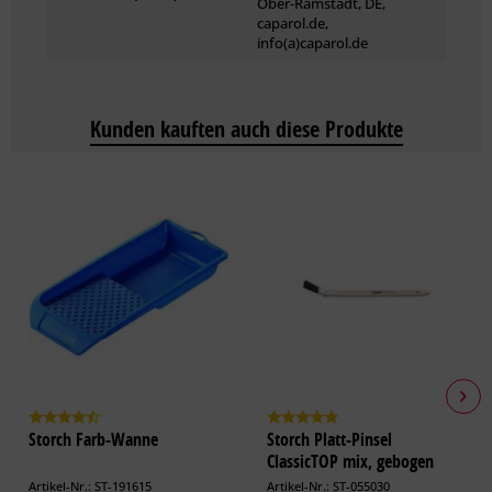
Ober-Ramstadt, DE,
caparol.de,
info(a)caparol.de
Weitere Farbtöne sind über ColorExpress tönbar.
Bei Verwendung von schwach deckenden Farbtönen (z. B.
Rot, Orange, Gelb) empfehlen wir eine Grundbeschichtung im
Kunden kauften auch diese Produkte
passenden Grundiersystemfarbton. Capalac Dickschichtlack
ist in Grundiersystemfarbtönen über ColorExpress erhältlich.
Bei hellen Farbtönen und Weiß kann es durch mangelnden
Lichteinfluss (UV Strahlung), Wärme und chemische Einflüsse
(wie z. B. Ammoniakdämpfe aus Reinigungsmitteln, Kleb-,
Anstrich- oder Dichtstoffen) zu einer Vergilbung der
Lackoberfläche kommen. Diese Vergilbung ist
materialtypisch und stellt keinen Produktmangel dar.
Bei intensiven und dunklen Farb­tönen kann an der
Storch Farb-Wanne
Storch Platt-Pinsel
Beschichtungs­ober­fläche ein temporärer Pigmentabrieb ent­
ClassicTOP mix, gebogen
stehen – ggf. ist eine transparente Versiegelung mit Capalac
Artikel-Nr.: ST-191615
Artikel-Nr.: ST-055030