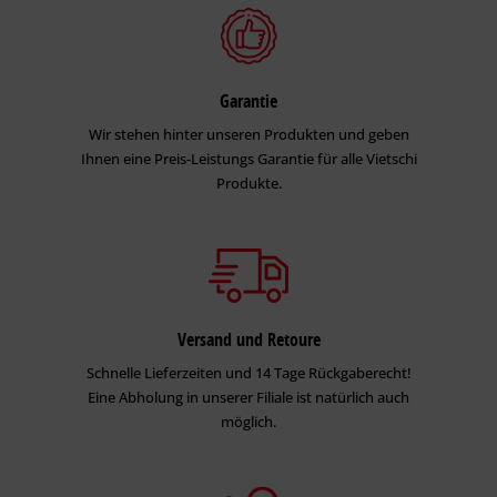
Hinweis für den Spritzauftrag:
Ø
Garantie
Druck
Hinweise
Düse
Wir stehen hinter unseren Produkten und geben
0,009
Ihnen eine Preis-Leistungs Garantie für alle Vietschi
180 –
Membranpumpe
–
Airless
Lack
200
und
Produkte.
0,013
bar
Kolbenpumpe
inch
0,015
180 –
–
Nur mit
Glimmer
200
0,019
Kolbenpumpe
bar
inch
Für weitere Informationen beachten Sie bitte das Handbuch
Versand und Retoure
der Spritztechnologie von Caparol.
Schnelle Lieferzeiten und 14 Tage Rückgaberecht!
Eine Abholung in unserer Filiale ist natürlich auch
Beschichtungsaufbau
möglich.
Untergrund
Einsatz
Untergrund-
Impr
vorbereitung