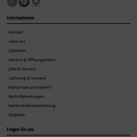
Oberflächenvorbereitung: Sweepen (DIN EN ISO 12944-4).
Informationen
1)
Nr.
Grundbeschichtung
µm
Zwischenbeschichtung
Kontakt
Über uns
Capalac-
Zahlarten
✱
1
Dickschichtlack
60
Anfahrt & Öffnungszeiten
z. B. RAL 5010
Jobs & Karriere
Capalac-
✱
2
Dickschichtlack
80
Lieferung & Versand
Glimmer
Warum bei uns kaufen?
✱
Mit Eignungsnachweis (Prüfbericht) nach DIN EN ISO
12944 Teil 6.
Beste Bewertungen
Barrierefreiheitserklärung
Erläuterungen
Ratgeber
Korrosivitätskategorien (siehe DIN EN ISO 12944 Teil 2)
Folgen Sie uns
Kategorie/
Beispiele für typische Umgebungsbedingungen