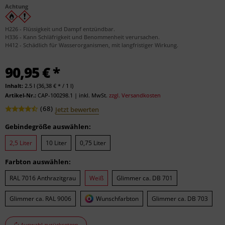
Achtung
H226 - Flüssigkeit und Dampf entzündbar.
H336 - Kann Schläfrigkeit und Benommenheit verursachen.
H412 - Schädlich für Wasserorganismen, mit langfristiger Wirkung.
90,95 € *
Inhalt:
2.5 l (36,38 € * / 1 l)
Artikel-Nr.:
CAP-100298.1
|
inkl. MwSt.
zzgl. Versandkosten
(
68
)
Jetzt bewerten
Gebindegröße auswählen:
2,5 Liter
10 Liter
0,75 Liter
Farbton auswählen:
RAL 7016 Anthrazitgrau
Weiß
Glimmer ca. DB 701
Glimmer ca. RAL 9006
Wunschfarbton
Glimmer ca. DB 703
Auswahl zurücksetzen