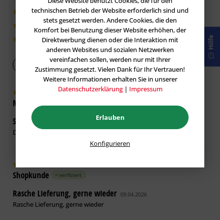
Diese Website benutzt Cookies, die für den
Glimmerfarbtöne:
technischen Betrieb der Website erforderlich sind und
0|0%
Matt
stets gesetzt werden. Andere Cookies, die den
0|0%
Komfort bei Benutzung dieser Website erhöhen, der
Hilfe
Direktwerbung dienen oder die Interaktion mit
1|1%
Lagerung
anderen Websites und sozialen Netzwerken
Bitte kühl lagern und Gebinde dicht verschlossen halten.
vereinfachen sollen, werden nur mit Ihrer
Bewertung abgeben
Zustimmung gesetzt. Vielen Dank für Ihr Vertrauen!
Technische Daten
Weitere Informationen erhalten Sie in unserer
Datenschutzerklärung
|
Impressum
Dichte: ca. 1,3 g/cm³
Michael I.
verifiziert
Eignung gemäß Technischer
Erlauben
Schnell gut und günstig
17.07.2026
Information Nr. 606 Definition der
Die Qualität ist hervorragend !
Einsatzbereiche
Konfigurieren
innen 1
innen 2
innen 3
außen 1
außen 2
Shopkunde
verifiziert
+
+
+
+
+
Rasche Lieferung, gerne wieder
(–) nicht geeignet / (○) bedingt geeignet / (+) geeignet
09.04.2026
Rasche Lieferung, gerne wieder
Untergrundvorbereitung