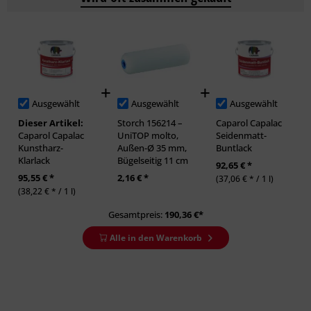
Ausgewählt
Ausgewählt
Ausgewählt
Dieser Artikel:
Storch 156214 –
Caparol Capalac
Caparol Capalac
UniTOP molto,
Seidenmatt-
Kunstharz-
Außen-Ø 35 mm,
Buntlack
Klarlack
Bügelseitig 11 cm
92,65 € *
95,55 € *
2,16 € *
(37,06 € * / 1 l)
(38,22 € * / 1 l)
Gesamtpreis:
190,36
€*
Alle in den Warenkorb