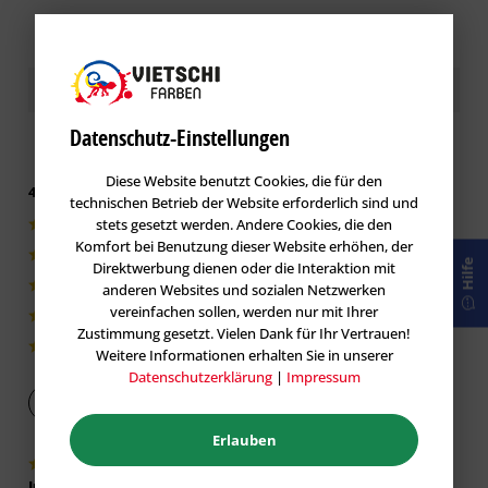
Eisen bzw. Stahl entrosten. Auf Aluminium und Kupfer
Oxidationsprodukte entfernen und gründlich mit
Nitroverdünnung reinigen.
Kundenbewertungen / Erfahrungen
Lackoberflächen:
Mit Kunststoffschleifvlies schleifen (bei Glimmerfarben nicht
Datenschutz-Einstellungen
erforderlich) und reinigen.
Diese Website benutzt Cookies, die für den
4.9 von 5 basieren auf 20 Bewertungen
Auftragsverfahren
technischen Betrieb der Website erforderlich sind und
stets gesetzt werden. Andere Cookies, die den
18|90%
Capalac Kunstharz-Klarlack kann gestrichen, gerollt oder
Komfort bei Benutzung dieser Website erhöhen, der
2|10%
gespritzt werden.
Hilfe
Direktwerbung dienen oder die Interaktion mit
Capalac Kunstharz-Klarlack ist streichfertig eingestellt.
0|0%
anderen Websites und sozialen Netzwerken
Spritzen ist in Lieferkonsistenz durch Materialerwärmung
vereinfachen sollen, werden nur mit Ihrer
0|0%
(TempSpray) mit Aircoat möglich.
Zustimmung gesetzt. Vielen Dank für Ihr Vertrauen!
0|0%
Weitere Informationen erhalten Sie in unserer
Datenschutzerklärung
|
Impressum
Hinweise für den Spritzauftrag:
Bewertung abgeben
Ø
Druck
Verdünnung
Materialerw
Erlauben
Düse
Julian I.
Aircoat-
0,009
150 bar
–
35 °C
verifiziert