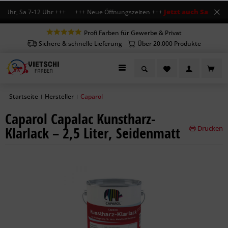
Jetzt auch Sa geöffn
 Uhr, Sa 7-12 Uhr +++ +++ Neue Öffnungszeiten +++
Profi Farben für Gewerbe & Privat
Sichere & schnelle Lieferung
Über 20.000 Produkte
Startseite
Hersteller
Caparol
|
|
Caparol Capalac Kunstharz-
Klarlack – 2,5 Liter, Seidenmatt
Drucken