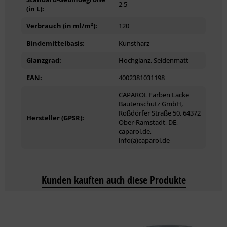
2,5
(in L):
Verpackung/Gebindegrößen
Verbrauch (in ml/m²):
120
375 ml, 750 ml, 2,5 Ltr.
Bindemittelbasis:
Kunstharz
Farbtöne
Glanzgrad:
Hochglanz, Seidenmatt
Transparent
EAN:
4002381031198
Durch die leicht gelbliche Tönung des Alkyd­harzes entsteht
CAPAROL Farben Lacke
Bautenschutz GmbH,
bei Lackierungen auf weißen und farbigen Oberflächen eine
Roßdörfer Straße 50, 64372
gering­fügige Farbtonveränderung.
Hersteller (GPSR):
Ober-Ramstadt, DE,
caparol.de,
info(a)caparol.de
Glanzgrad
Glänzend, seidenmatt
Kunden kauften auch diese Produkte
Lagerung
Bitte kühl lagern und Gebinde dicht verschlossen halten.
Technische Daten