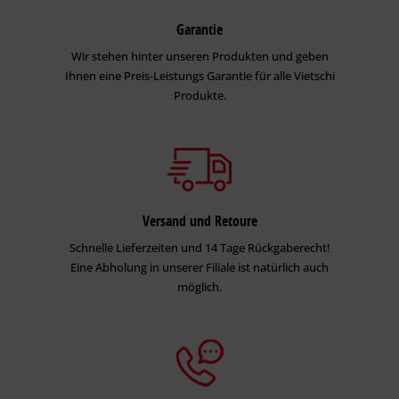
Verbrauchsmenge
80 – 100
140
2
ml/m
/Auftrag
Garantie
Die Verbrauchswerte sind Anhaltswerte, die je nach
Wir stehen hinter unseren Produkten und geben
Untergrund und Untergrundbeschaffenheit abweichen
Ihnen eine Preis-Leistungs Garantie für alle Vietschi
können. Exakte Verbrauchswerte sind nur durch vorherige
Produkte.
Probebeschichtungen zu ermitteln.
Verarbeitungsbedingungen
Material-, Umluft- und Untergrundtemperatur: mind. 5 °C
(günstiger Bereich: 10 bis 25 °C)
Relative Luftfeuchte: ≤ 80 %
Versand und Retoure
Schnelle Lieferzeiten und 14 Tage Rückgaberecht!
Trocknung/Trockenzeit
Eine Abholung in unserer Filiale ist natürlich auch
möglich.
Bei 20 °C und 65
staubtrocken
grifffest
überstreichbar
% relativer
Luftfeuchtigkeit.
nach Stunden
4
8
16
Bei niedrigeren Temperaturen, höherer Luftfeuchtigkeit und