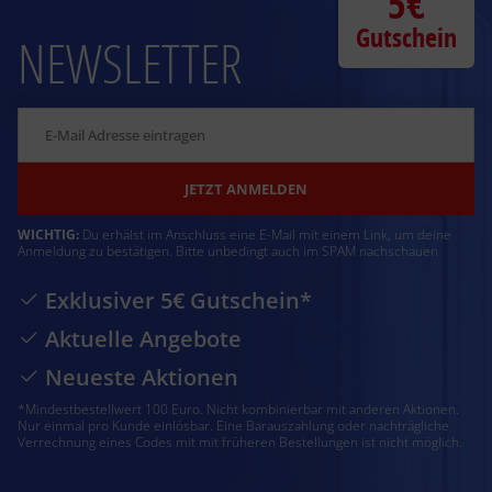
5€
Gutschein
NEWSLETTER
JETZT ANMELDEN
WICHTIG:
Du erhälst im Anschluss eine E-Mail mit einem Link, um deine
Anmeldung zu bestätigen. Bitte unbedingt auch im SPAM nachschauen
Exklusiver 5€ Gutschein*
Aktuelle Angebote
Neueste Aktionen
*Mindestbestellwert 100 Euro. Nicht kombinierbar mit anderen Aktionen.
Nur einmal pro Kunde einlösbar. Eine Barauszahlung oder nachträgliche
Verrechnung eines Codes mit mit früheren Bestellungen ist nicht möglich.