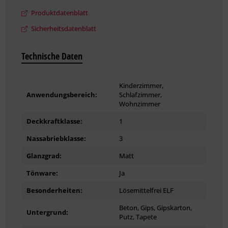
Weitere technische Details und Hinweise zur Verarbeitung
können Sie dem Produktdatenblatt entnehmen.
Produktdatenblatt
Sicherheitsdatenblatt
Technische Daten
Kinderzimmer,
Anwendungsbereich:
Schlafzimmer,
Wohnzimmer
Deckkraftklasse:
1
Nassabriebklasse:
3
Glanzgrad:
Matt
Tönware:
Ja
Besonderheiten:
Lösemittelfrei ELF
Beton, Gips, Gipskarton,
Untergrund:
Putz, Tapete