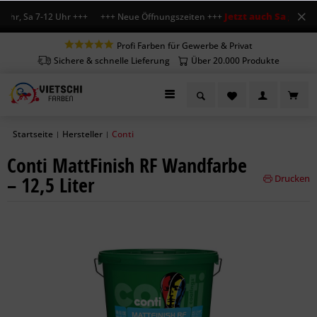
Jetzt auch Sa geöffne
Uhr, Sa 7-12 Uhr +++ +++ Neue Öffnungszeiten +++
Profi Farben für Gewerbe & Privat
Sichere & schnelle Lieferung
Über 20.000 Produkte
Startseite
Hersteller
Conti
|
|
Conti MattFinish RF Wandfarbe
– 12,5 Liter
Drucken