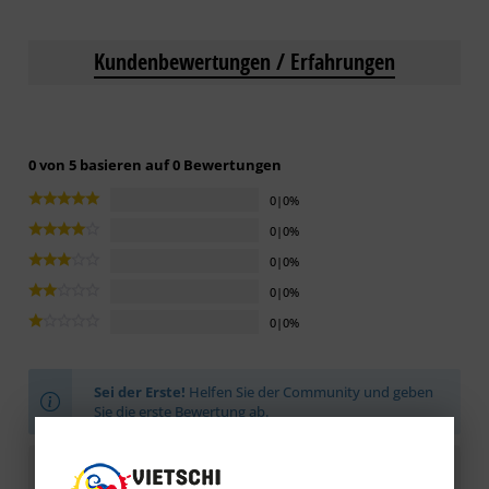
Kundenbewertungen / Erfahrungen
0 von 5 basieren auf 0 Bewertungen
0|0%
0|0%
0|0%
0|0%
0|0%
Sei der Erste!
Helfen Sie der Community und geben
Sie die erste Bewertung ab.
Bewertung schreiben