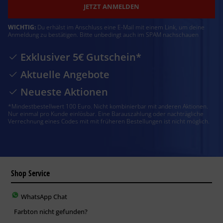
JETZT ANMELDEN
WICHTIG:
Du erhälst im Anschluss eine E-Mail mit einem Link, um deine
Anmeldung zu bestätigen. Bitte unbedingt auch im SPAM nachschauen
Exklusiver 5€ Gutschein*
Aktuelle Angebote
Neueste Aktionen
*Mindestbestellwert 100 Euro. Nicht kombinierbar mit anderen Aktionen.
Nur einmal pro Kunde einlösbar. Eine Barauszahlung oder nachträgliche
Verrechnung eines Codes mit mit früheren Bestellungen ist nicht möglich.
Shop Service
WhatsApp Chat
Farbton nicht gefunden?