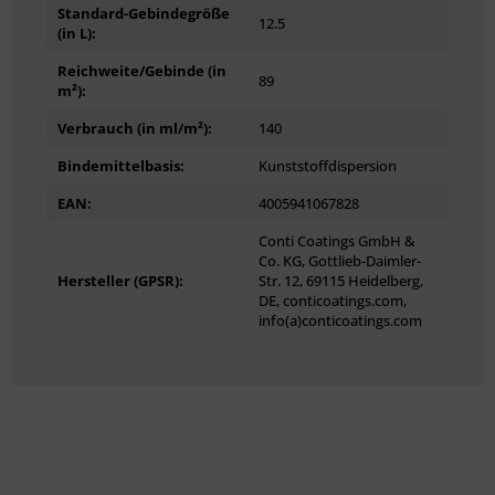
Standard-Gebindegröße
12.5
(in L):
Reichweite/Gebinde (in
89
m²):
Verbrauch (in ml/m²):
140
Bindemittelbasis:
Kunststoffdispersion
EAN:
4005941067828
Conti Coatings GmbH &
Co. KG, Gottlieb-Daimler-
Hersteller (GPSR):
Str. 12, 69115 Heidelberg,
DE, conticoatings.com,
info(a)conticoatings.com