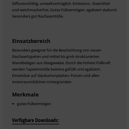
Diffusionsfähig, umweltverträglich. Emissions-, lösemittel-
und weichmacherfrei. Gutes Füllvermögen, egalisiert dadurch
besonders gut Raufaserstöße.
Einsatzbereich
Besonders geeignet für die Beschichtung von neuen
Raufasertapeten und mittel bis grob strukturierten
Wandbelägen aus Glasgewebe. Durch die höhere Füllkraft
werden Tapetenstöße bestens gefüllt und egalisiert.
Einsetzbar auf Gipskartonplatten, Putzen und allen
innenraumüblichen Untergründen.
Merkmale
gutes Füllvermögen
gut ausbesserungsfähig
egalisiert Raufaserstöße
Verfügbare Downloads:
Reichweite: ca. 140 ml/m²