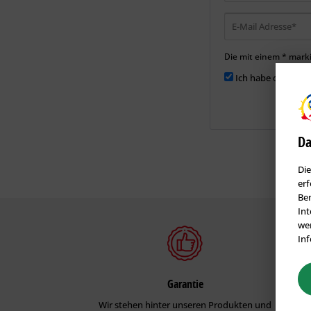
Die mit einem * markie
Ich habe die
Date
Da
Die
erf
Ben
Int
wer
Inf
Garantie
Wir stehen hinter unseren Produkten und