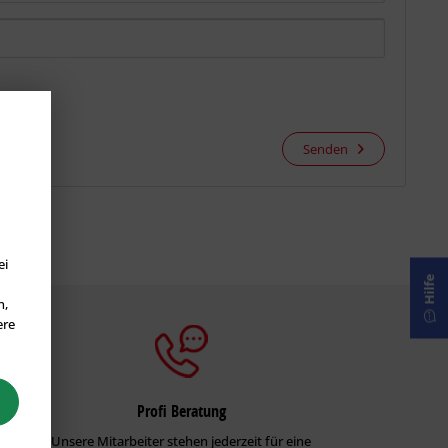
Senden
ei
Hilfe
n,
ere
Profi Beratung
Unsere Mitarbeiter stehen jederzeit für eine