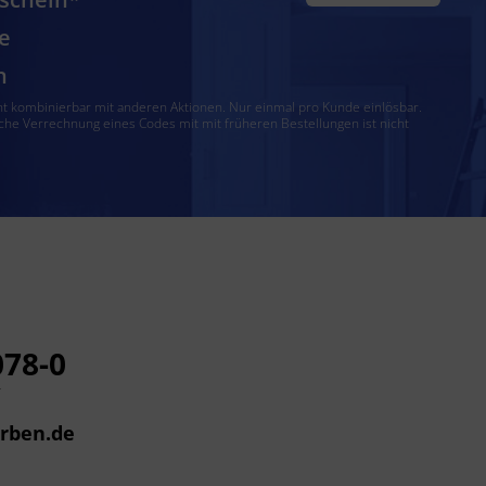
e
n
ht kombinierbar mit anderen Aktionen. Nur einmal pro Kunde einlösbar.
che Verrechnung eines Codes mit mit früheren Bestellungen ist nicht
078-0
r
arben.de