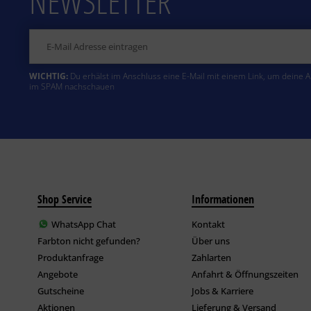
NEWSLETTER
WICHTIG:
Du erhälst im Anschluss eine E-Mail mit einem Link, um deine 
im SPAM nachschauen
Shop Service
Informationen
WhatsApp Chat
Kontakt
Farbton nicht gefunden?
Über uns
Produktanfrage
Zahlarten
Angebote
Anfahrt & Öffnungszeiten
Gutscheine
Jobs & Karriere
Aktionen
Lieferung & Versand