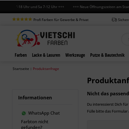
Mo-Fr 7-18 Uhr und Sa 7-12 Uhr +++ +++ Neue Öffnungszeiten am Stando
Profi Farben für Gewerbe & Privat
Sicher
Farben
Lacke & Lasuren
Werkzeuge
Putze & Bautechnik
Startseite
Produktanfrage
|
Produktan
Nicht das passen
Informationen
Du interessierst Dich f
Fülle bitte das Formular
WhatsApp Chat
Farbton nicht
gefunden?