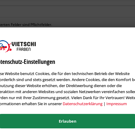
rten Felder sind Pflichtfelder.
nschutzbestimmungen
zur Kenntnis genommen.
tenschutz-Einstellungen
se Website benutzt Cookies, die für den technischen Betrieb der Website
orderlich sind und stets gesetzt werden. Andere Cookies, die den Komfort b
utzung dieser Website erhöhen, der Direktwerbung dienen oder die
eraktion mit anderen Websites und sozialen Netzwerken vereinfachen solle
den nur mit Ihrer Zustimmung gesetzt. Vielen Dank für Ihr Vertrauen! Weit
ormationen erhalten Sie in unserer
Datenschutzerklärung
|
Impressum
Erlauben
Versand und Retoure
Schnelle Lieferzeiten und 14 Tage