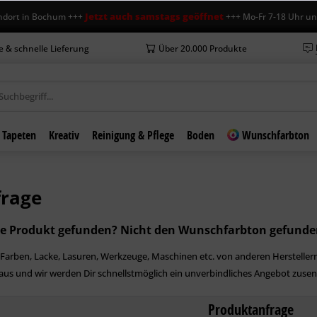
Jetzt auch samstags geöffnet
rt in Bochum +++
+++ Mo-Fr 7-18 Uhr und S
e & schnelle Lieferung
Über 20.000 Produkte
Tapeten
Kreativ
Reinigung & Pflege
Boden
Wunschfarbton
frage
de Produkt gefunden? Nicht den Wunschfarbton gefunde
ür Farben, Lacke, Lasuren, Werkzeuge, Maschinen etc. von anderen Herstelle
 aus und wir werden Dir schnellstmöglich ein unverbindliches Angebot zuse
Produktanfrage