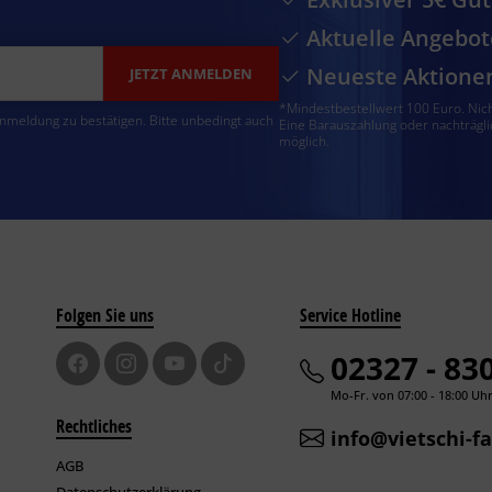
Aktuelle Angebot
Neueste Aktione
JETZT ANMELDEN
*Mindestbestellwert 100 Euro. Nic
Anmeldung zu bestätigen. Bitte unbedingt auch
Eine Barauszahlung oder nachträgli
möglich.
Folgen Sie uns
Service Hotline
02327 - 83
Mo-Fr. von 07:00 - 18:00 Uh
Rechtliches
info@vietschi-f
AGB