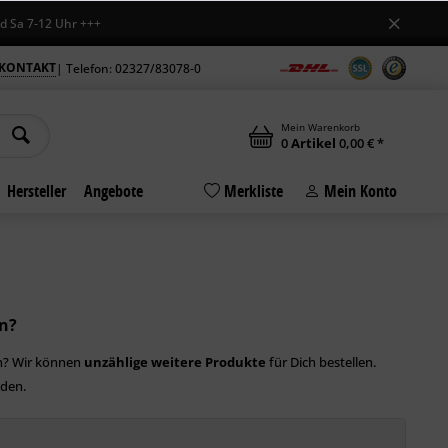
a 7-12 Uhr +++
KONTAKT
| Telefon: 02327/83078-0
Mein Warenkorb
0
Artikel
0,00 € *
Hersteller
Angebote
Merkliste
Mein Konto
n?
rn? Wir können
unzählige weitere Produkte
für Dich bestellen.
nden.