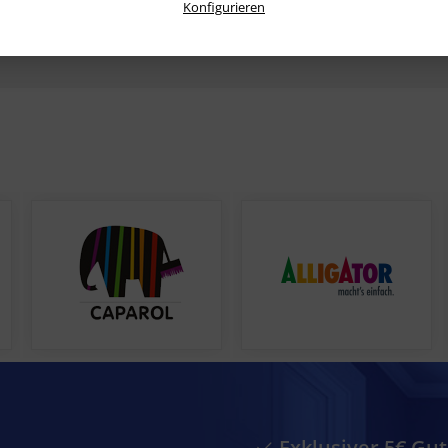
Konfigurieren
Rückgaberecht! Eine Abholung in unserer
Filiale ist natürlich auch möglich.
Exklusiver 5€ Gu