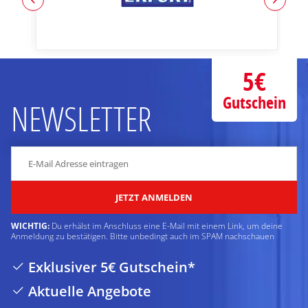
5€
Gutschein
NEWSLETTER
JETZT ANMELDEN
WICHTIG:
Du erhälst im Anschluss eine E-Mail mit einem Link, um deine
Anmeldung zu bestätigen. Bitte unbedingt auch im SPAM nachschauen
Exklusiver 5€ Gutschein*
Aktuelle Angebote