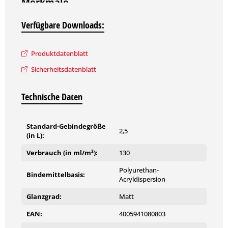
Merkmale
guter Verlauf
Verfügbare Downloads:
optimale Haftung
hoch strapazierfähig
Reichweite: ca. 120 – 150 ml/m²
Produktdatenblatt
Weitere technische Details und Hinweise zur Verarbeitung
Sicherheitsdatenblatt
können Sie dem Produktdatenblatt entnehmen.
Technische Daten
Standard-Gebindegröße
2,5
(in L):
Verbrauch (in ml/m²):
130
Polyurethan-
Bindemittelbasis:
Acryldispersion
Glanzgrad:
Matt
EAN:
4005941080803