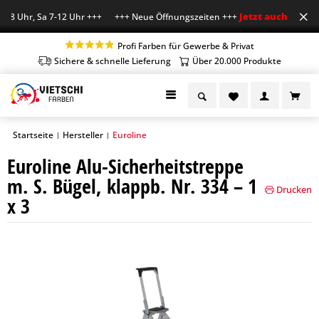
Jetzt auch Sa geö
-18 Uhr, Sa 7-12 Uhr +++ +++ Neue Öffnungszeiten +++
Profi Farben für Gewerbe & Privat
Sichere & schnelle Lieferung
Über 20.000 Produkte
Startseite
Hersteller
Euroline
|
|
Euroline Alu-Sicherheitstreppe
m. S. Bügel, klappb. Nr. 334 – 1
Drucken
x 3