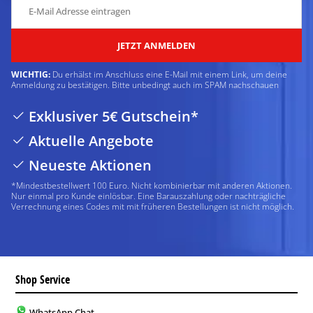
JETZT ANMELDEN
WICHTIG:
Du erhälst im Anschluss eine E-Mail mit einem Link, um deine
Anmeldung zu bestätigen. Bitte unbedingt auch im SPAM nachschauen
Exklusiver 5€ Gutschein*
Aktuelle Angebote
Neueste Aktionen
*Mindestbestellwert 100 Euro. Nicht kombinierbar mit anderen Aktionen.
Nur einmal pro Kunde einlösbar. Eine Barauszahlung oder nachträgliche
Verrechnung eines Codes mit mit früheren Bestellungen ist nicht möglich.
Shop Service
WhatsApp Chat