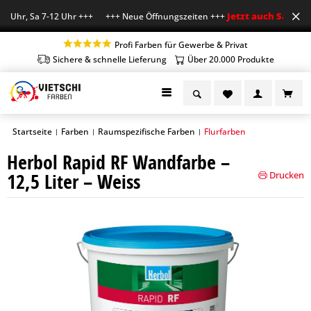
Jetzt auch Sa geöffn
 Uhr, Sa 7-12 Uhr +++ +++ Neue Öffnungszeiten +++
Profi Farben für Gewerbe & Privat
Sichere & schnelle Lieferung
Über 20.000 Produkte
Startseite
Farben
Raumspezifische Farben
Flurfarben
|
|
|
Herbol Rapid RF Wandfarbe –
12,5 Liter – Weiss
Drucken