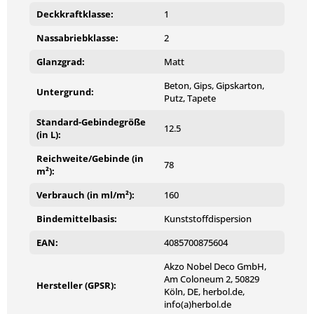
Deckkraftklasse:
1
Der Untergrund muss fest, sauber, tragfähig, trocken und
frei von Ausblühungen, Algen, Pilzbefall, Mehlkornschichten,
Nassabriebklasse:
2
Sinterschichten und Trennmitteln sein.
Glanzgrad:
Matt
Weitere technische Details und Hinweise zur Verarbeitung
Beton, Gips, Gipskarton,
Untergrund:
können Sie dem Produktdatenblatt entnehmen.
Putz, Tapete
Standard-Gebindegröße
12.5
(in L):
Reichweite/Gebinde (in
78
m²):
Verbrauch (in ml/m²):
160
Bindemittelbasis:
Kunststoffdispersion
EAN:
4085700875604
Akzo Nobel Deco GmbH,
Am Coloneum 2, 50829
Hersteller (GPSR):
Köln, DE, herbol.de,
info(a)herbol.de