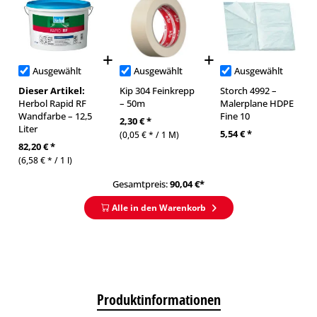
Ausgewählt
Ausgewählt
Ausgewählt
Dieser Artikel:
Kip 304 Feinkrepp
Storch 4992 –
Herbol Rapid RF
– 50m
Malerplane HDPE
Wandfarbe – 12,5
Fine 10
2,30 € *
Liter
5,54 € *
(0,05 € * / 1 M)
82,20 € *
(6,58 € * / 1 l)
Gesamtpreis:
90,04
€*
Alle in den Warenkorb
Produktinformationen