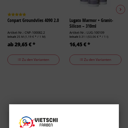
Conpart Groundvlies 4090 2.0
Lugato Marmor + Granit-
Silicon – 310ml
Artikel-Nr.: CNP-100082.2
Artikel-Nr.: LUG-100109
Inhalt
25 M
(1,19 € * / 1 M)
Inhalt
0.31 l
(53,06 € * / 1 l)
ab 29,65 € *
16,45 € *
Zu den Varianten
Zu den Varianten
Kundenbewertungen / Erfahrungen