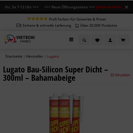
Jetzt auch Sa geöffn
 Uhr, Sa 7-12 Uhr +++ +++ Neue Öffnungszeiten +++
Profi Farben für Gewerbe & Privat
Sichere & schnelle Lieferung
Über 20.000 Produkte
Startseite
Hersteller
Lugato
|
|
Lugato Bau-Silicon Super Dicht –
300ml – Bahamabeige
Drucken