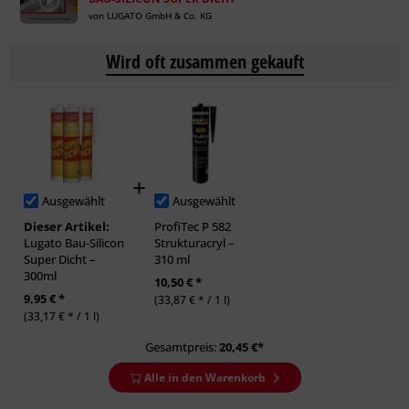
von LUGATO GmbH & Co. KG
Wird oft zusammen gekauft
Ausgewählt
Ausgewählt
Dieser Artikel:
ProfiTec P 582
Lugato Bau-Silicon
Strukturacryl –
Super Dicht –
310 ml
300ml
10,50 € *
9,95 € *
(33,87 € * / 1 l)
(33,17 € * / 1 l)
Gesamtpreis:
20,45
€*
Alle in den Warenkorb