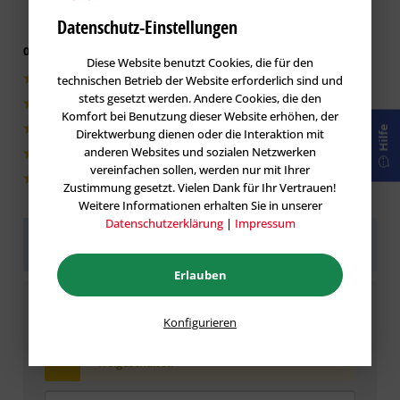
Datenschutz-Einstellungen
0 von 5 basieren auf 0 Bewertungen
Diese Website benutzt Cookies, die für den
technischen Betrieb der Website erforderlich sind und
0|0%
stets gesetzt werden. Andere Cookies, die den
0|0%
Komfort bei Benutzung dieser Website erhöhen, der
0|0%
Hilfe
Direktwerbung dienen oder die Interaktion mit
anderen Websites und sozialen Netzwerken
0|0%
vereinfachen sollen, werden nur mit Ihrer
0|0%
Zustimmung gesetzt. Vielen Dank für Ihr Vertrauen!
Weitere Informationen erhalten Sie in unserer
Datenschutzerklärung
|
Impressum
Sei der Erste!
Helfen Sie der Community und geben
Sie die erste Bewertung ab.
Erlauben
Bewertung schreiben
Konfigurieren
Bewertungen werden nach Überprüfung
freigeschaltet.