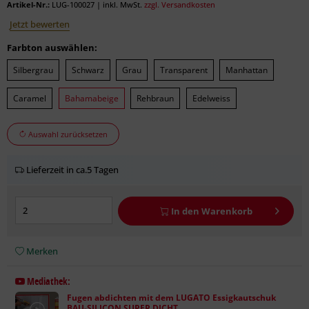
Artikel-Nr.:
LUG-100027
|
inkl. MwSt.
zzgl. Versandkosten
Jetzt bewerten
Farbton auswählen:
Silbergrau
Schwarz
Grau
Transparent
Manhattan
Caramel
Bahamabeige
Rehbraun
Edelweiss
Auswahl zurücksetzen
Lieferzeit in ca.5 Tagen
In den
Warenkorb
Merken
Mediathek:
Fugen abdichten mit dem LUGATO Essigkautschuk
BAU-SILICON SUPER DICHT