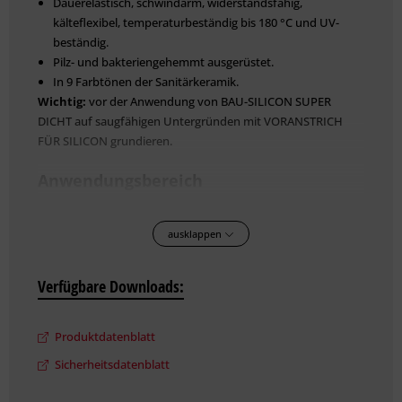
Dauerelastisch, schwindarm, widerstandsfähig,
kälteflexibel, temperaturbeständig bis 180 °C und UV-
beständig.
Pilz- und bakteriengehemmt ausgerüstet.
In 9 Farbtönen der Sanitärkeramik.
Wichtig:
vor der Anwendung von BAU-SILICON SUPER
DICHT auf saugfähigen Untergründen mit VORANSTRICH
FÜR SILICON grundieren.
Anwendungsbereich
Zum Abdichten von Anschluss-, Bewegungs- und Eckfugen
in Bad, Dusche, WC, Küche. Auch im Fahrzeug-, Glas-,
ausklappen
Boots-, Anlagenbau.
Zum Versiegeln von Fensterfalzen.
Verfügbare Downloads:
Innen und außen.
Vorbereitung
Produktdatenblatt
Geeignet Glas, Keramik, Beton, Putz, Mauerwerk,
Sicherheitsdatenblatt
festhaftende Anstriche (durchgetrocknet, mind. 28 Tage alt),
Holz, eloxiertes Aluminium, Edelstahl.Nicht geeignet PVC,