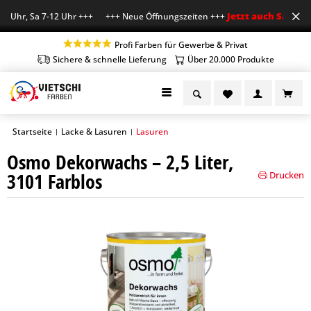
Jetzt auch Sa geöff
8 Uhr, Sa 7-12 Uhr +++ +++ Neue Öffnungszeiten +++
Profi Farben für Gewerbe & Privat
Sichere & schnelle Lieferung
Über 20.000 Produkte
Startseite
Lacke & Lasuren
Lasuren
|
|
Osmo Dekorwachs – 2,5 Liter,
3101 Farblos
Drucken