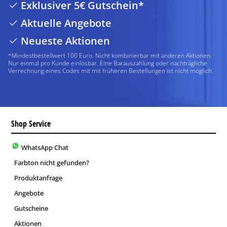
Exklusiver 5€ Gutschein*
Aktuelle Angebote
Neueste Aktionen
*Mindestbestellwert 100 Euro. Nicht kombinierbar mit anderen Aktionen.
Nur einmal pro Kunde einlösbar. Eine Barauszahlung oder nachträgliche
Verrechnung eines Codes mit mit früheren Bestellungen ist nicht möglich.
Shop Service
WhatsApp Chat
Farbton nicht gefunden?
Produktanfrage
Angebote
Gutscheine
Aktionen