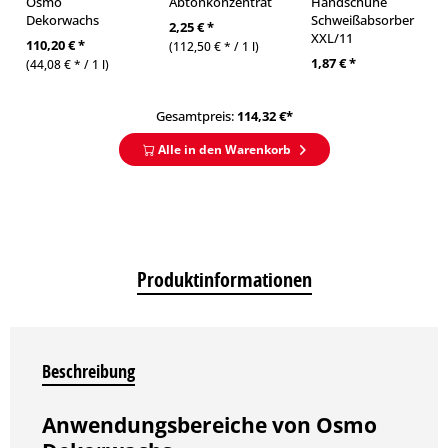
Osmo
Abtönkonzentrat
Handschuhe
Dekorwachs
Schweißabsorber
2,25 € *
XXL/11
110,20 € *
(112,50 € * / 1 l)
1,87 € *
(44,08 € * / 1 l)
Gesamtpreis:
114,32
€*
Alle in den Warenkorb
Produktinformationen
Beschreibung
Anwendungsbereiche von Osmo