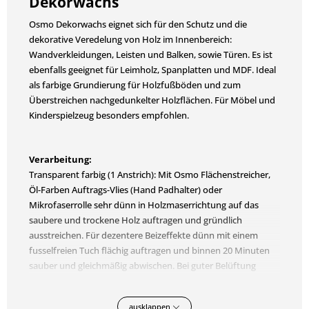
Dekorwachs
Osmo Dekorwachs eignet sich für den Schutz und die
dekorative Veredelung von Holz im Innenbereich:
Wandverkleidungen, Leisten und Balken, sowie Türen. Es ist
ebenfalls geeignet für Leimholz, Spanplatten und MDF. Ideal
als farbige Grundierung für Holzfußböden und zum
Überstreichen nachgedunkelter Holzflächen. Für Möbel und
Kinderspielzeug besonders empfohlen.
Verarbeitung:
Transparent farbig (1 Anstrich): Mit Osmo Flächenstreicher,
Öl-Farben Auftrags-Vlies (Hand Padhalter) oder
Mikrofaserrolle sehr dünn in Holzmaserrichtung auf das
saubere und trockene Holz auftragen und gründlich
ausstreichen. Für dezentere Beizeffekte dünn mit einem
fusselfreien Tuch flächig auftragen und binnen 20 Minuten
sauber und gleichmäßig abwischen. Bei guter Belüftung
trocknen lassen. Intensiv farbig (2 Anstriche): Mit Osmo
Flächenstreicher oder Mikrofaserrolle sehr dünn in
ausklappen