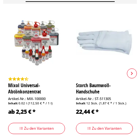
Mixol Universal-
Storch Baumwoll-
Abtönkonzentrat
Handschuhe
Schweißabsorber XXL/11
Artikel-Nr.: MIX-100000
Artikel-Nr.: ST-511305
Inhalt
0.02 l
(112,50 € * / 1 l)
Inhalt
12 Stck.
(1,87 € * / 1 Stck.)
ab 2,25 € *
22,44 € *
Zu den Varianten
Zu den Varianten