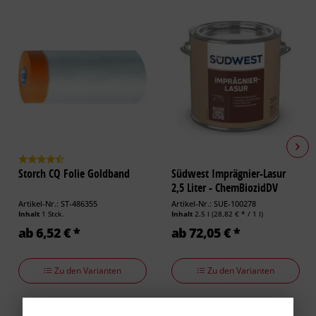
Storch CQ Folie Goldband
Südwest Imprägnier-Lasur
2,5 Liter - ChemBiozidDV
Artikel-Nr.: ST-486355
Artikel-Nr.: SUE-100278
Inhalt
1 Stck.
Inhalt
2.5 l
(28,82 € * / 1 l)
ab 6,52 € *
ab 72,05 € *
Zu den Varianten
Zu den Varianten