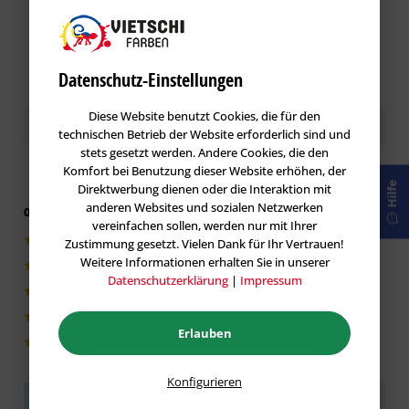
Datenschutz-Einstellungen
Diese Website benutzt Cookies, die für den
Kundenbewertungen / Erfahrungen
technischen Betrieb der Website erforderlich sind und
stets gesetzt werden. Andere Cookies, die den
Komfort bei Benutzung dieser Website erhöhen, der
Hilfe
Direktwerbung dienen oder die Interaktion mit
anderen Websites und sozialen Netzwerken
0 von 5 basieren auf 0 Bewertungen
vereinfachen sollen, werden nur mit Ihrer
0|0%
Zustimmung gesetzt. Vielen Dank für Ihr Vertrauen!
Weitere Informationen erhalten Sie in unserer
0|0%
Datenschutzerklärung
|
Impressum
0|0%
0|0%
Erlauben
0|0%
Konfigurieren
Sei der Erste!
Helfen Sie der Community und geben