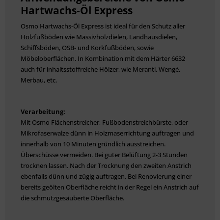
Hartwachs-Öl Express
Osmo Hartwachs-Öl Express ist ideal für den Schutz aller
Holzfußböden wie Massivholzdielen, Landhausdielen,
Schiffsböden, OSB- und Korkfußböden, sowie
Möbeloberflächen. In Kombination mit dem Härter 6632
auch für inhaltsstoffreiche Hölzer, wie Meranti, Wengé,
Merbau, etc.
Verarbeitung:
Mit Osmo Flächenstreicher, Fußbodenstreichbürste, oder
Mikrofaserwalze dünn in Holzmaserrichtung auftragen und
innerhalb von 10 Minuten gründlich ausstreichen.
Überschüsse vermeiden. Bei guter Belüftung 2-3 Stunden
trocknen lassen. Nach der Trocknung den zweiten Anstrich
ebenfalls dünn und zügig auftragen. Bei Renovierung einer
bereits geölten Oberfläche reicht in der Regel ein Anstrich auf
die schmutzgesäuberte Oberfläche.
Weitere technische Details können Sie dem