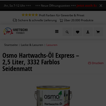
Jetzt auch Sa geöffn
 Uhr, Sa 7-12 Uhr +++ +++ Neue Öffnungszeiten +++
Profi Farben für Gewerbe & Privat
Sichere & schnelle Lieferung
Über 20.000 Produkte
Startseite
Lacke & Lasuren
Lasuren
|
|
Osmo Hartwachs-Öl Express –
2,5 Liter, 3332 Farblos
Drucken
Seidenmatt