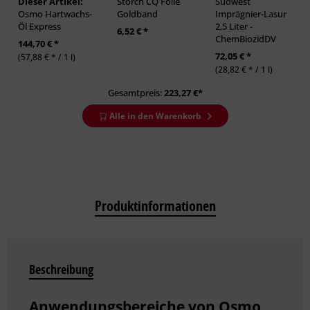
Dieser Artikel:
Storch CQ Folie
Südwest
Osmo Hartwachs-
Goldband
Imprägnier-Lasur
Öl Express
2,5 Liter -
6,52 € *
ChemBiozidDV
144,70 € *
72,05 € *
(57,88 € * / 1 l)
(28,82 € * / 1 l)
Gesamtpreis:
223,27
€*
Alle in den Warenkorb
Produktinformationen
Beschreibung
Anwendungsbereiche von Osmo