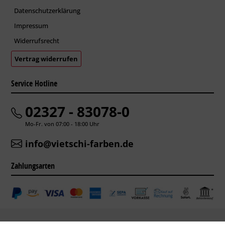
Datenschutzerklärung
Impressum
Widerrufsrecht
Vertrag widerrufen
Service Hotline
02327 - 83078-0
Mo-Fr. von 07:00 - 18:00 Uhr
info@vietschi-farben.de
Zahlungsarten