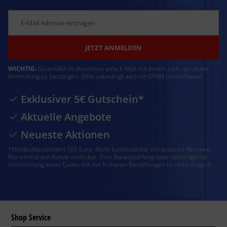
JETZT ANMELDEN
WICHTIG:
Du erhälst im Anschluss eine E-Mail mit einem Link, um deine
Anmeldung zu bestätigen. Bitte unbedingt auch im SPAM nachschauen
Exklusiver 5€ Gutschein*
Aktuelle Angebote
Neueste Aktionen
*Mindestbestellwert 100 Euro. Nicht kombinierbar mit anderen Aktionen.
Nur einmal pro Kunde einlösbar. Eine Barauszahlung oder nachträgliche
Verrechnung eines Codes mit mit früheren Bestellungen ist nicht möglich.
Shop Service