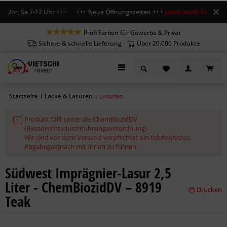
Jetzt auch Sa geöffn
 Uhr, Sa 7-12 Uhr +++ +++ Neue Öffnungszeiten +++
Profi Farben für Gewerbe & Privat
Sichere & schnelle Lieferung
Über 20.000 Produkte
Startseite
Lacke & Lasuren
Lasuren
|
|
Produkt fällt unter die ChemBiozidDV
(Biozidrechtsdurchführungsverordnung)
Wir sind vor dem Versand verpflichtet ein telefonisches
Abgabegespräch mit Ihnen zu führen.
Südwest Imprägnier-Lasur 2,5
Liter - ChemBiozidDV – 8919
Drucken
Teak