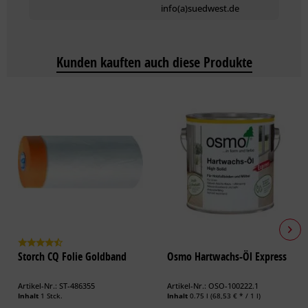
Hinweise zur Verarbeitung können Sie
info(a)suedwest.de
dem Produktdatenblatt entnehmen.
Kunden kauften auch diese Produkte
Storch CQ Folie Goldband
Osmo Hartwachs-Öl Express
Artikel-Nr.: ST-486355
Artikel-Nr.: OSO-100222.1
Inhalt
1 Stck.
Inhalt
0.75 l
(68,53 € * / 1 l)