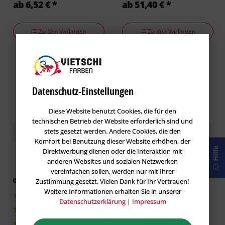
ab 6,52 € *
ab 51,40 € *
Zu den Varianten
Zu den Varianten
Datenschutz-Einstellungen
Diese Website benutzt Cookies, die für den
technischen Betrieb der Website erforderlich sind und
Kundenbewertungen / Erfahrungen
stets gesetzt werden. Andere Cookies, die den
Komfort bei Benutzung dieser Website erhöhen, der
Hilfe
Direktwerbung dienen oder die Interaktion mit
anderen Websites und sozialen Netzwerken
vereinfachen sollen, werden nur mit Ihrer
0 von 5 basieren auf 0 Bewertungen
Zustimmung gesetzt. Vielen Dank für Ihr Vertrauen!
Weitere Informationen erhalten Sie in unserer
0|0%
Datenschutzerklärung
|
Impressum
0|0%
0|0%