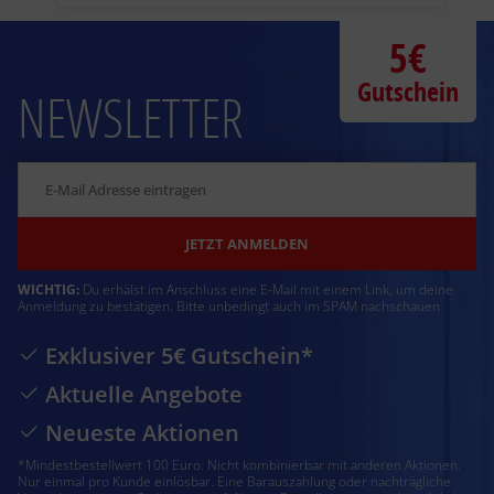
5€
Gutschein
NEWSLETTER
JETZT ANMELDEN
WICHTIG:
Du erhälst im Anschluss eine E-Mail mit einem Link, um deine
Anmeldung zu bestätigen. Bitte unbedingt auch im SPAM nachschauen
Exklusiver 5€ Gutschein*
Aktuelle Angebote
Neueste Aktionen
*Mindestbestellwert 100 Euro. Nicht kombinierbar mit anderen Aktionen.
Nur einmal pro Kunde einlösbar. Eine Barauszahlung oder nachträgliche