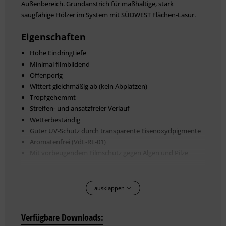
Außenbereich. Grundanstrich für maßhaltige, stark
saugfähige Hölzer im System mit SÜDWEST Flächen-Lasur.
Eigenschaften
Hohe Eindringtiefe
Minimal filmbildend
Offenporig
Wittert gleichmäßig ab (kein Abplatzen)
Tropfgehemmt
Streifen- und ansatzfreier Verlauf
Wetterbeständig
Guter UV-Schutz durch transparente Eisenoxydpigmente
Aromatenfrei (VdL-RL-01)
Mit vorbeugendem Filmschutz gegen Algen und Pilze
Technische Daten
ausklappen
Farbton: Farblos, Esche, Eiche hell, Kiefer, Altkiefer, Eiche,
Teak, Nussbaum, Mahagoni, Palisander, Ebenholz
Gebindegröße:750 ml, 2,5 l, 5 l, 10 l
Verfügbare Downloads:
Verbrauch: 50-80 ml/m² pro Anstrich