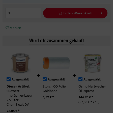
In den
Warenkorb
Merken
Wird oft zusammen gekauft
Ausgewählt
Ausgewählt
Ausgewählt
Dieser Artikel:
Storch CQ Folie
Osmo Hartwachs-
Südwest
Goldband
Öl Express
Imprägnier-Lasur
6,52 € *
144,70 € *
2,5 Liter -
(57,88 € * / 1 l)
ChemBiozidDV
72,05 € *