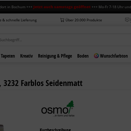
Jetzt auch samstags geöffnet
n Bochum +++
+++ Mo-Fr 7-18 Uhr und Sa 7-
e & schnelle Lieferung
Über 20.000 Produkte
Tapeten
Kreativ
Reinigung & Pflege
Boden
Wunschfarbton
, 3232 Farblos Seidenmatt
Kurzbeschreibung