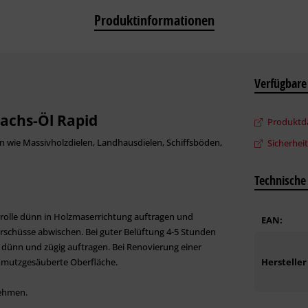
Produktinformationen
Verfügbare
chs-Öl Rapid
Produktda
n wie Massivholzdielen, Landhausdielen, Schiffsböden,
Sicherhei
Technische
rolle dünn in Holzmaserrichtung auftragen und
EAN:
erschüsse abwischen. Bei guter Belüftung 4-5 Stunden
 dünn und zügig auftragen. Bei Renovierung einer
schmutzgesäuberte Oberfläche.
Hersteller
nehmen.