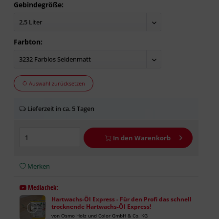
Gebindegröße:
Farbton:
Auswahl zurücksetzen
Lieferzeit in ca. 5 Tagen
In den
Warenkorb
Merken
Mediathek:
Hartwachs-Öl Express - Für den Profi das schnell
trocknende Hartwachs-Öl Express!
von Osmo Holz und Color GmbH & Co. KG