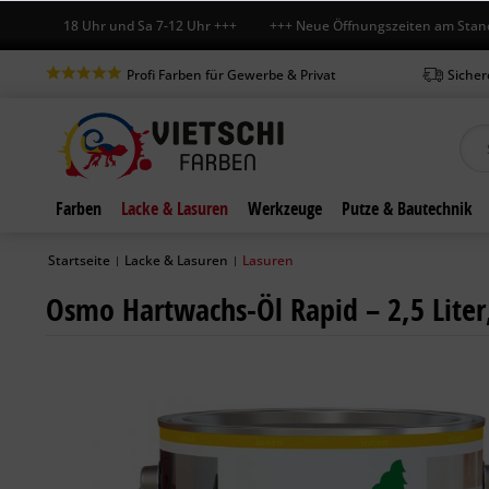
r 7-18 Uhr und Sa 7-12 Uhr +++ +++ Neue Öffnungszeiten am Standort i
Profi Farben für Gewerbe & Privat
Sicher
Farben
Lacke & Lasuren
Werkzeuge
Putze & Bautechnik
Startseite
Lacke & Lasuren
Lasuren
|
|
Osmo Hartwachs-Öl Rapid – 2,5 Liter