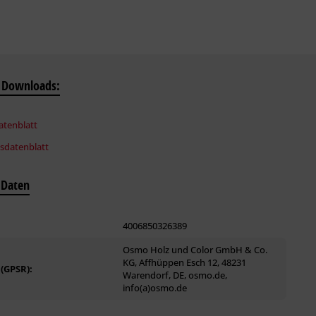
 Downloads:
tenblatt
tsdatenblatt
 Daten
4006850326389
Osmo Holz und Color GmbH & Co.
KG, Affhüppen Esch 12, 48231
 (GPSR):
Warendorf, DE, osmo.de,
info(a)osmo.de