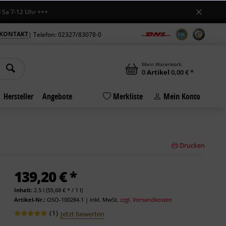
12 Uhr +++
KONTAKT
| Telefon: 02327/83078-0
Mein Warenkorb
0
Artikel
0,00 € *
Hersteller
Angebote
Merkliste
Mein Konto
Drucken
139,20 € *
Inhalt:
2.5 l (55,68 € * / 1 l)
Artikel-Nr.:
OSO-100284.1
|
inkl. MwSt.
zzgl. Versandkosten
(
1
)
Jetzt bewerten