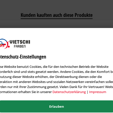
Kunden kauften auch diese Produkte
tenschutz-Einstellungen
se Website benutzt Cookies, die für den technischen Betrieb der Website
orderlich sind und stets gesetzt werden. Andere Cookies, die den Komfort b
utzung dieser Website erhöhen, der Direktwerbung dienen oder die
eraktion mit anderen Websites und sozialen Netzwerken vereinfachen solle
r Roll- &
Osmo Ersatzwalze für Fußboden-
Storch Flach
den nur mit Ihrer Zustimmung gesetzt. Vielen Dank für Ihr Vertrauen! Weit
Rollset
Borste Blau
ormationen erhalten Sie in unserer
Datenschutzerklärung
|
Impressum
Artikel-Nr.: OSO-100153
Artikel-Nr.: S
Inhalt
1 Stck.
Inhalt
12 Stck
Erlauben
19,25 € *
ab 18,12 