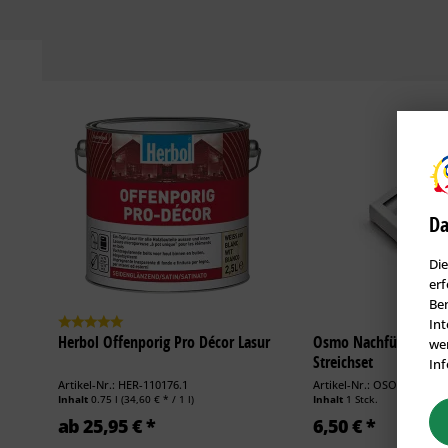
Da
Die
erf
Ben
Int
Herbol Offenporig Pro Décor Lasur
Osmo Nachfüllpack fü
wer
Streichset
Inf
Artikel-Nr.: HER-110176.1
Artikel-Nr.: OSO-100471
Inhalt
0.75 l
(34,60 € * / 1 l)
Inhalt
1 Stck.
ab 25,95 € *
6,50 € *