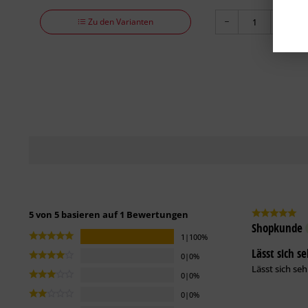
Zu den Varianten
5 von 5 basieren auf 1 Bewertungen
Shopkunde
1|100%
Lässt sich s
0|0%
Lässt sich seh
0|0%
0|0%