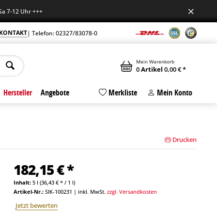
2 Uhr +++
KONTAKT
| Telefon: 02327/83078-0
Mein Warenkorb
0
Artikel
0,00 € *
Hersteller
Angebote
Merkliste
Mein Konto
Drucken
182,15 € *
Inhalt:
5 l (36,43 € * / 1 l)
Artikel-Nr.:
SIK-100231
|
inkl. MwSt.
zzgl. Versandkosten
Jetzt bewerten