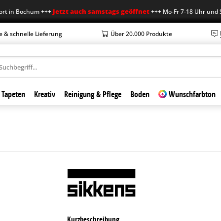
Jetzt auch samstags geöffnet
 Bochum +++
+++ Mo-Fr 7-18 Uhr und Sa 7-1
e & schnelle Lieferung
Über 20.000 Produkte
Tapeten
Kreativ
Reinigung & Pflege
Boden
Wunschfarbton
Kurzbeschreibung