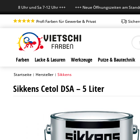
r 7-18 Uhr und Sa 7-12 Uhr +++ +++ Neue Öffnungszeiten am Standort in
Profi Farben für Gewerbe & Privat
Sicher
Farben
Lacke & Lasuren
Werkzeuge
Putze & Bautechnik
Startseite
Hersteller
Sikkens
|
|
Sikkens Cetol DSA – 5 Liter