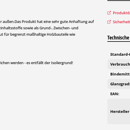
Produktda
ür außen.Das Produkt hat eine sehr gute Anhaftung auf
Sicherhei
inhaltsstoffe sowie als Grund-, Zwischen- und
ut für begrenzt maßhaltige Holzbauteile wie
Technische
Standard-G
hen werden - es entfällt der Isoliergrund!
Verbrauch 
Bindemitte
Glanzgrad
EAN:
Hersteller