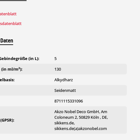
tenblatt
tsdatenblatt
 Daten
ebindegröße (in L):
5
(in ml/m²):
130
lbasis:
Alkydharz
:
Seidenmatt
8711115331096
Akzo Nobel Deco GmbH, Am
Coloneum 2, 50829 Köln , DE,
 (GPSR):
sikkens.de,
sikkens.de(a)akzonobel.com