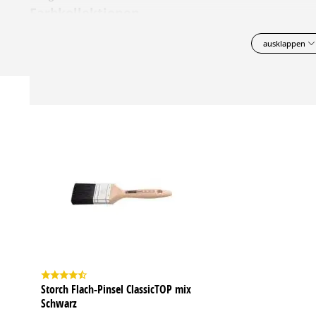
Farbkollektionen
5051 Color Concept, RAL Classic
ausklappen
Systeminformationen
GRUNDBESCHICHTUNG:
Nur bei Nadelholz im Außenbereich - mit Cetol Aktiva BS.
-----
GRUNDBESCHICHTUNG:
Mit Cetol DSA.
-----
ZWISCHENBESCHICHTUNG:
Mit Cetol DSA.
-----
SCHLUSSBESCHICHTUNG:
Mit Cetol DSA.
Weitere technische Details und Hinweise zur Verarbeitung können 
Storch Flach-Pinsel ClassicTOP mix
Schwarz