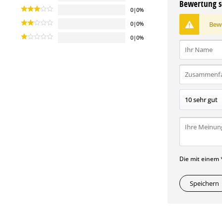
Bewertung s
0|0%
Bewe
0|0%
0|0%
Die mit einem *
Speichern