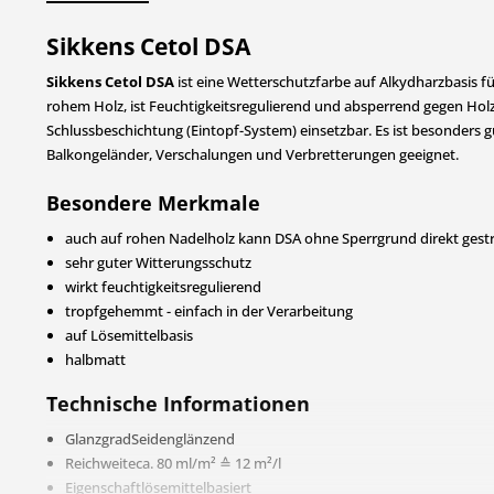
Sikkens Cetol DSA
Sikkens Cetol DSA
ist eine Wetterschutzfarbe auf Alkydharzbasis f
rohem Holz, ist Feuchtigkeitsregulierend und absperrend gegen Holz
Schlussbeschichtung (Eintopf-System) einsetzbar. Es ist besonders g
Balkongeländer, Verschalungen und Verbretterungen geeignet.
Besondere Merkmale
auch auf rohen Nadelholz kann DSA ohne Sperrgrund direkt gestric
sehr guter Witterungsschutz
wirkt feuchtigkeitsregulierend
tropfgehemmt - einfach in der Verarbeitung
auf Lösemittelbasis
halbmatt
Technische Informationen
GlanzgradSeidenglänzend
Reichweiteca. 80 ml/m² ≙ 12 m²/l
Eigenschaftlösemittelbasiert