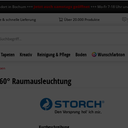
Jetzt auch samstags geöffnet
in Bochum +++
+++ Mo-Fr 7-18 Uhr und Sa 7
e & schnelle Lieferung
Über 20.000 Produkte
Tapeten
Kreativ
Reinigung & Pflege
Boden
Wunschfarbton
pen
360° Raumausleuchtung
Kurzbeschreibung