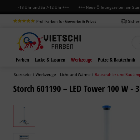
Fr 7-18 Uhr und Sa 7-12 Uhr +++ +++ Neue Öffnungszeiten am Standort 
Profi Farben für Gewerbe & Privat
Sicher
Farben
Lacke & Lasuren
Werkzeuge
Putze & Bautechnik
Startseite
Werkzeuge
Licht und Wärme
Baustrahler und Baulam
|
|
|
Storch 601190 – LED Tower 100 W - 