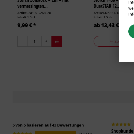
Int
vermessingten...
DuraSTAR 12,...
wer
Artikel-Nr.: ST-266020
Artikel-Nr.: ST-143025
Inf
Inhalt
1 Stck.
Inhalt
1 Stck.
9,99 € *
ab 13,43 € *
Zu den Vari
5 von 5 basieren auf 43 Bewertungen
Shopkunde