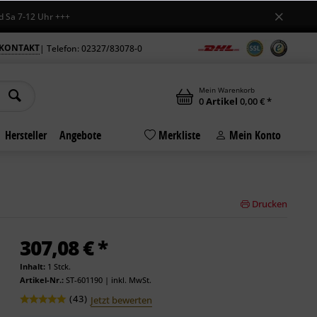
-12 Uhr +++
KONTAKT
| Telefon: 02327/83078-0
Mein Warenkorb
0
Artikel
0,00 € *
Hersteller
Angebote
Merkliste
Mein Konto
Drucken
307,08 € *
Inhalt:
1 Stck.
Artikel-Nr.:
ST-601190
|
inkl. MwSt.
(
43
)
Jetzt bewerten