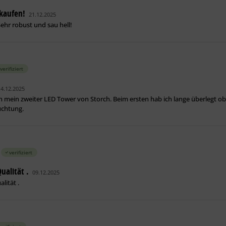
kaufen!
21.12.2025
Sehr robust und sau hell!
verifiziert
14.12.2025
on mein zweiter LED Tower von Storch. Beim ersten hab ich lange überlegt ob i
uchtung.
verifiziert
ualität .
09.12.2025
lität .