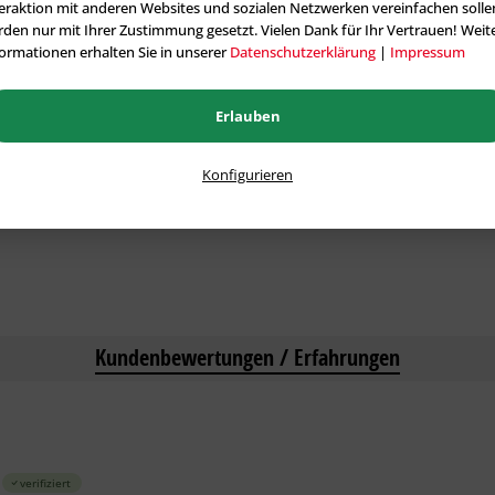
eraktion mit anderen Websites und sozialen Netzwerken vereinfachen solle
DuraSTAR 12,...
den nur mit Ihrer Zustimmung gesetzt. Vielen Dank für Ihr Vertrauen! Weit
Artikel-Nr.: ST-150010
Artikel-Nr.: S
ormationen erhalten Sie in unserer
Datenschutzerklärung
|
Impressum
Inhalt
1 Stck.
Inhalt
1 Stck.
2,18 € *
ab 5,12 €
Erlauben
anten
Konfigurieren
Kundenbewertungen / Erfahrungen
verifiziert