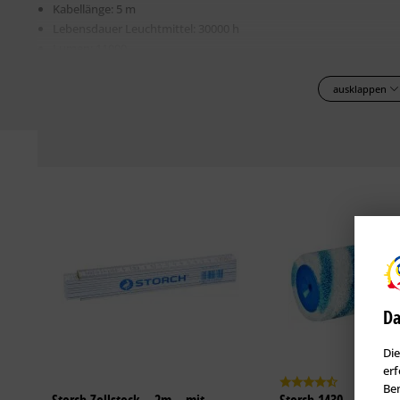
Kabellänge: 5 m
Lebensdauer Leuchtmittel: 30000 h
Lumen: 11000
Schutzklasse IP: 54
ausklappen
Lieferumfang
Leuchte inkl. LED-Leuchtmittel
Standfuß
Bedienungsanleitung
Da
Die
erf
Ben
Storch Zollstock – 2m – mit
Storch 1430 – Großfl