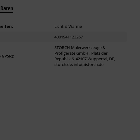
 Daten
eiten:
Licht & Wärme
4001941123267
STORCH Malerwerkzeuge &
Profigeräte GmbH , Platz der
 (GPSR):
Republik 6, 42107 Wuppertal, DE,
storch.de, info(a)storch.de