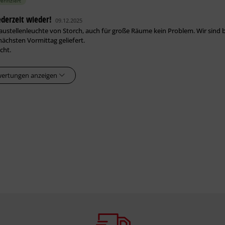
verifiziert
jederzeit wieder!
09.12.2025
austellenleuchte von Storch, auch für große Räume kein Problem. Wir sind b
nächsten Vormittag geliefert.
cht.
wertungen anzeigen