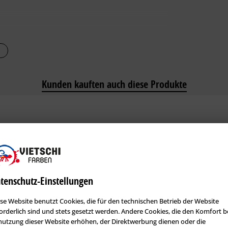
Kunden kauften auch diese Produkte
tenschutz-Einstellungen
se Website benutzt Cookies, die für den technischen Betrieb der Website
orderlich sind und stets gesetzt werden. Andere Cookies, die den Komfort b
utzung dieser Website erhöhen, der Direktwerbung dienen oder die
ächenwalze
Storch 150010 – Kleinflächenwalze
Storch Male