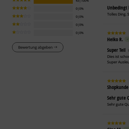
43|100%
Unbedingt 
0|0%
Tolles Ding. 
0|0%
0|0%
0|0%
Heiko R.
Bewertung abgeben
Super Teil
Dies ist sch
Super Ausle
Shopkunde
Sehr gute Q
Sehr gute Qua