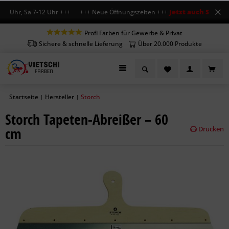
Jetzt auch Sa geöff
8 Uhr, Sa 7-12 Uhr +++ +++ Neue Öffnungszeiten +++
Profi Farben für Gewerbe & Privat
Sichere & schnelle Lieferung
Über 20.000 Produkte
Startseite
Hersteller
Storch
|
|
Storch Tapeten-Abreißer – 60
cm
Drucken