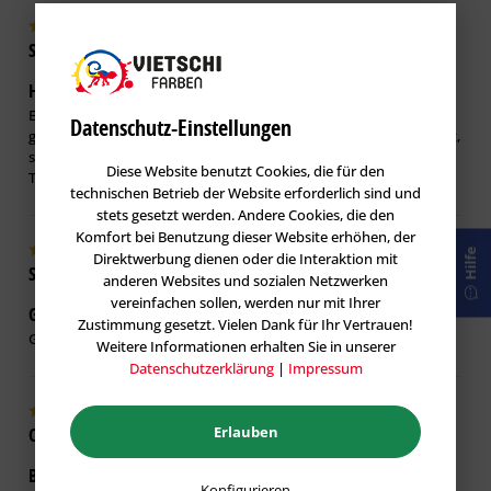
Stephan W.
verifiziert
Hier bestelle ich immer wieder gerne !
31.05.2023
Ein super schöner Reibungsloser Kauf, die Ware kam schnell und
Datenschutz-Einstellungen
gut verpackt an. Auch die Website ist sehr übersichtlich aufgebaut,
so fand man alles sehr schnell und bekam auch noch praktische
Diese Website benutzt Cookies, die für den
Tipps dazu. TOP !
technischen Betrieb der Website erforderlich sind und
stets gesetzt werden. Andere Cookies, die den
Komfort bei Benutzung dieser Website erhöhen, der
Hilfe
Direktwerbung dienen oder die Interaktion mit
Shopkunde
verifiziert
anderen Websites und sozialen Netzwerken
vereinfachen sollen, werden nur mit Ihrer
Gute Qualität. Preis passt.
11.10.2022
Zustimmung gesetzt. Vielen Dank für Ihr Vertrauen!
Gute Qualität. Preis passt.
Weitere Informationen erhalten Sie in unserer
Datenschutzerklärung
|
Impressum
Corneia F.
Erlauben
verifiziert
Bestes Teil!
03.10.2022
Konfigurieren