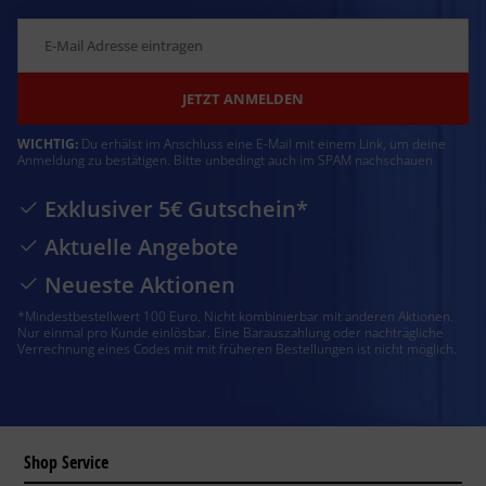
JETZT ANMELDEN
WICHTIG:
Du erhälst im Anschluss eine E-Mail mit einem Link, um deine
Anmeldung zu bestätigen. Bitte unbedingt auch im SPAM nachschauen
Exklusiver 5€ Gutschein*
Aktuelle Angebote
Neueste Aktionen
*Mindestbestellwert 100 Euro. Nicht kombinierbar mit anderen Aktionen.
Nur einmal pro Kunde einlösbar. Eine Barauszahlung oder nachträgliche
Verrechnung eines Codes mit mit früheren Bestellungen ist nicht möglich.
Shop Service