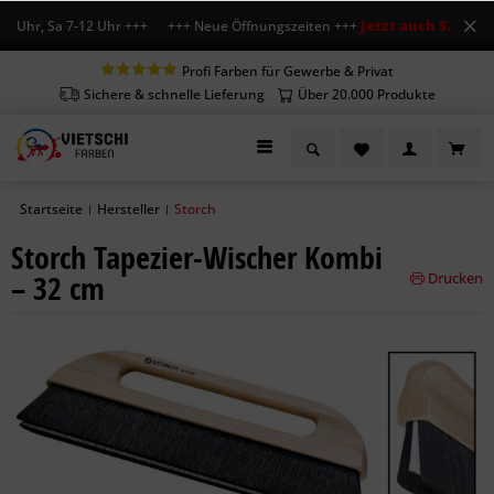
Jetzt auch Sa geöff
8 Uhr, Sa 7-12 Uhr +++ +++ Neue Öffnungszeiten +++
Profi Farben für Gewerbe & Privat
Sichere & schnelle Lieferung
Über 20.000 Produkte
Startseite
Hersteller
Storch
|
|
Storch Tapezier-Wischer Kombi
– 32 cm
Drucken