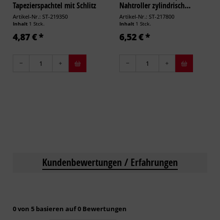
Tapezierspachtel mit Schlitz
Nahtroller zylindrisch...
24 cm
Artikel-Nr.: ST-219350
Artikel-Nr.: ST-217800
Inhalt
1 Stck.
Inhalt
1 Stck.
4,87 € *
6,52 € *
Kundenbewertungen / Erfahrungen
0 von 5 basieren auf 0 Bewertungen