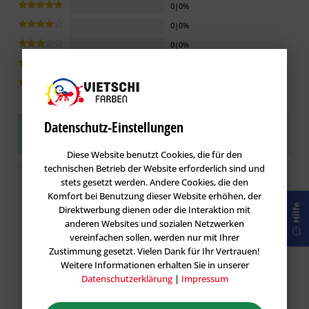
0|0%
0|0%
0|0%
0|0%
0|0%
Datenschutz-Einstellungen
Sei der Erste!
Helfen Sie der Community und geben
Sie die erste Bewertung ab.
Diese Website benutzt Cookies, die für den
technischen Betrieb der Website erforderlich sind und
Bewertung schreiben
stets gesetzt werden. Andere Cookies, die den
Komfort bei Benutzung dieser Website erhöhen, der
Hilfe
Direktwerbung dienen oder die Interaktion mit
Bewertungen werden nach Überprüfung
anderen Websites und sozialen Netzwerken
freigeschaltet.
vereinfachen sollen, werden nur mit Ihrer
Zustimmung gesetzt. Vielen Dank für Ihr Vertrauen!
Weitere Informationen erhalten Sie in unserer
Datenschutzerklärung
|
Impressum