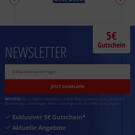
5€
Gutschein
NEWSLETTER
JETZT ANMELDEN
WICHTIG:
Du erhälst im Anschluss eine E-Mail mit einem Link, um deine
Anmeldung zu bestätigen. Bitte unbedingt auch im SPAM nachschauen
Exklusiver 5€ Gutschein*
Aktuelle Angebote