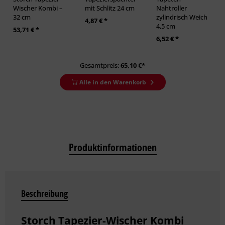
Wischer Kombi –
mit Schlitz 24 cm
Nahtroller
32 cm
zylindrisch Weich
4,87 € *
4,5 cm
53,71 € *
6,52 € *
Gesamtpreis:
65,10
€*
Alle in den Warenkorb
Produktinformationen
Beschreibung
Storch Tapezier-Wischer Kombi