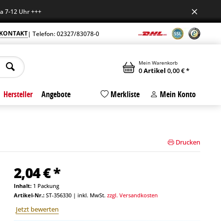
 Uhr +++
KONTAKT
| Telefon: 02327/83078-0
Mein Warenkorb
0
Artikel
0,00 € *
Hersteller
Angebote
Merkliste
Mein Konto
Drucken
2,04 € *
Inhalt:
1 Packung
Artikel-Nr.:
ST-356330
|
inkl. MwSt.
zzgl. Versandkosten
Jetzt bewerten