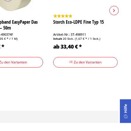
ppband EasyPaper Das
Storch Eco-LDPE Fine Typ 15
W
 – 50m
T-490374F
Artikel-Nr.: ST-498911
Ar
,05 € * / 1 M)
Inhalt
20 Stck.
(1,67 € * / 1 Stck.)
In
 *
ab 33,40 € *
a
Zu den Varianten
Zu den Varianten
Hilfe