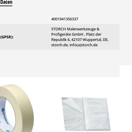
 Daten
4001941356337
STORCH Malerwerkzeuge &
Profigeräte GmbH , Platz der
 (GPSR):
Republik 6, 42107 Wuppertal, DE,
storch.de, info(a)storch.de