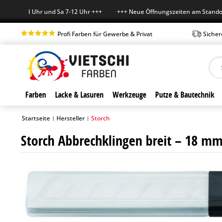
 7-18 Uhr und Sa 7-12 Uhr +++ +++ Neue Öffnungszeiten am Standort in
Profi Farben für Gewerbe & Privat
Sicher
Farben
Lacke & Lasuren
Werkzeuge
Putze & Bautechnik
Startseite
Hersteller
Storch
|
|
Storch Abbrechklingen breit – 18 m