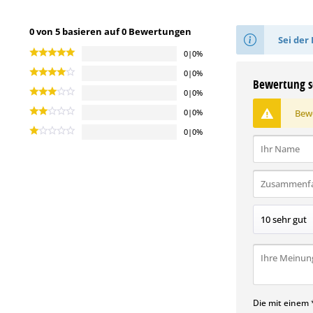
0 von 5 basieren auf 0 Bewertungen
Sei der 
0|0%
0|0%
Bewertung s
0|0%
Bewe
0|0%
0|0%
Die mit einem *