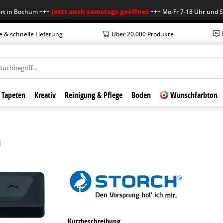
Jetzt auch samstags geöffnet
 Bochum +++
+++ Mo-Fr 7-18 Uhr und Sa 7-12
e & schnelle Lieferung
Über 20.000 Produkte
Tapeten
Kreativ
Reinigung & Pflege
Boden
Wunschfarbton
m
Kurzbeschreibung