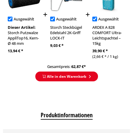
Ausgewählt
Ausgewählt
Ausgewählt
Dieser Artikel:
Storch Steckbügel
ARDEX A 828
Storch Putzwalze
Edelstahl 2K-Griff
COMFORT Ultra-
AppliTop16, Kern-
LOCK-IT
Leichtspachtel –
Ø 48 mm
15kg
9,03 € *
13,94 € *
39,90 € *
(2,66 € * / 1 kg)
Gesamtpreis:
62,87
€*
Alle in den Warenkorb
Produktinformationen