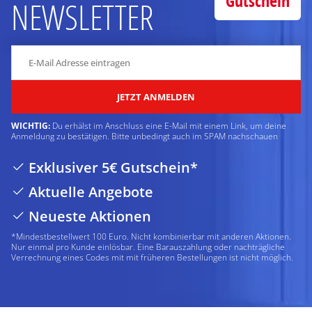
Gutschein
NEWSLETTER
JETZT ANMELDEN
WICHTIG:
Du erhälst im Anschluss eine E-Mail mit einem Link, um deine
Anmeldung zu bestätigen. Bitte unbedingt auch im SPAM nachschauen
Exklusiver 5€ Gutschein*
Aktuelle Angebote
Neueste Aktionen
*Mindestbestellwert 100 Euro. Nicht kombinierbar mit anderen Aktionen.
Nur einmal pro Kunde einlösbar. Eine Barauszahlung oder nachträgliche
Verrechnung eines Codes mit mit früheren Bestellungen ist nicht möglich.