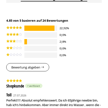
4.85 von 5 basieren auf 24 Bewertungen
22|92%
0|0%
2|8%
0|0%
0|0%
Bewertung abgeben
Shopkunde
verifiziert
Toll
27.07.2026
Perfekt!!!! Absolut empfehlenswert. Da ich 65jährige newbie bin,
hab ich’s hinbekommen. Aber immer direkt ins Wasser , wenn die -