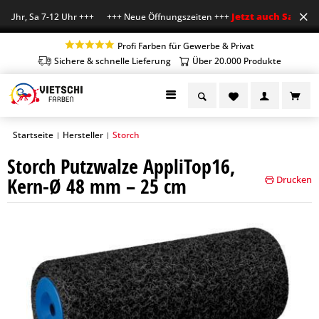
Jetzt auch Sa geöffn
 Uhr, Sa 7-12 Uhr +++ +++ Neue Öffnungszeiten +++
Profi Farben für Gewerbe & Privat
Sichere & schnelle Lieferung
Über 20.000 Produkte
Startseite
Hersteller
Storch
|
|
Storch Putzwalze AppliTop16,
Kern-Ø 48 mm – 25 cm
Drucken