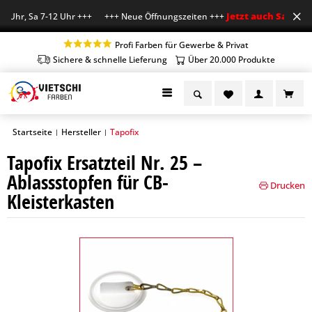
Jetzt auch Sa geöff
8 Uhr, Sa 7-12 Uhr +++ +++ Neue Öffnungszeiten +++
Profi Farben für Gewerbe & Privat
Sichere & schnelle Lieferung
Über 20.000 Produkte
Startseite
Hersteller
Tapofix
|
|
Tapofix Ersatzteil Nr. 25 –
Ablassstopfen für CB-
Drucken
Kleisterkasten