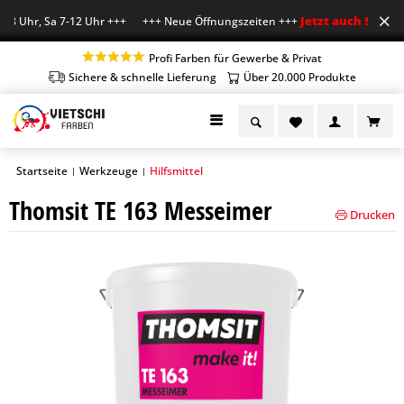
Jetzt auch Sa geöf
18 Uhr, Sa 7-12 Uhr +++ +++ Neue Öffnungszeiten +++
Profi Farben für Gewerbe & Privat
Sichere & schnelle Lieferung
Über 20.000 Produkte
Startseite
Werkzeuge
Hilfsmittel
|
|
Thomsit TE 163 Messeimer
Drucken