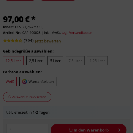
97,00 € *
Inhalt:
12.5 l (7,76 € * / 1 l)
Artikel-Nr.:
CAP-100028
|
inkl. MwSt.
zzgl. Versandkosten
(
794
)
Jetzt bewerten
Gebindegröße auswählen:
12,5 Liter
2,5 Liter
5 Liter
7,5 Liter
1,25 Liter
Farbton auswählen:
Weiß
Wunschfarbton
Auswahl zurücksetzen
Lieferzeit in 1-2 Tagen
In den
Warenkorb