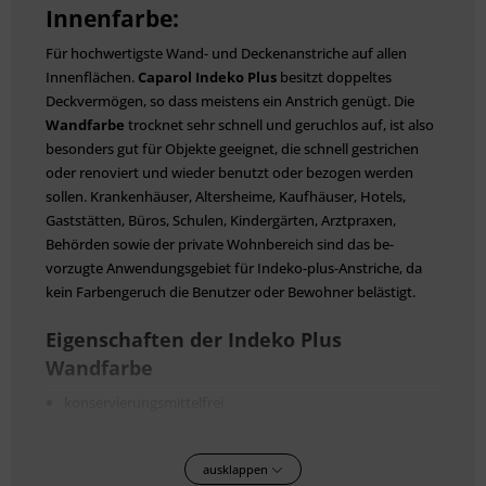
Innenfarbe:
Für hochwertigste Wand- und Decken­anstriche auf allen
Innenflächen.
Caparol
Indeko Plus
besitzt doppeltes
Deckvermögen, so dass meistens ein An­strich genügt. Die
Wandfarbe
trocknet sehr schnell und geruchlos auf, ist also
besonders gut für Objekte geeignet, die schnell gestrichen
oder renoviert und wieder benutzt oder be­zogen werden
sollen. Krankenhäuser, Alters­heime, Kaufhäuser, Hotels,
Gaststätten, Büros, Schulen, Kinder­gärten, Arztpraxen,
Behörden sowie der private Wohnbereich sind das be­
vorzugte Anwendungsgebiet für Indeko-plus-An­striche, da
kein Farben­geruch die Benutzer oder Bewohner belästigt.
Eigenschaften der Indeko Plus
Wandfarbe
konservierungsmittelfrei
frei von foggingaktiven Substanzen
hervorragend ausbesserungsfähig
ausklappen
doppeldeckend