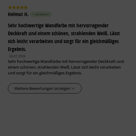
Spachtelgrate abschleifen. Weiche Gips­spachtelstellen
mit Dupa Putzfestiger festigen. Ein Grundanstrich mit
Helmut H.
verifiziert
HaftGrund EG, CapaSol RapidGrund oder CapaSol
Konzentrat. Bei Platten mit wasserlöslichen, verfärben­den
Sehr hochwertige Wandfarbe mit hervorragender
Inhaltsstoffen ein Grundanstrich mit Caparol
Deckkraft und einem schönen, strahlenden Weiß. Lässt
AquaSperrgrund. BFS-Merkblatt Nr. 12, beachten.
sich leicht verarbeiten und sorgt für ein gleichmäßiges
Ergebnis.
Beton:
Evtl. vorhandene Trennmittelrückstände sowie mehlende,
24.07.2026
Sehr hochwertige Wandfarbe mit hervorragender Deckkraft und
sandende Substanzen entfernen.
einem schönen, strahlenden Weiß. Lässt sich leicht verarbeiten
und sorgt für ein gleichmäßiges Ergebnis.
Porenbeton:
Ein Grundanstrich mit Capaplex, 1 : 3 mit Wasser verdünnt.
Weitere Bewertungen anzeigen
Kalksandstein- und Ziegel­sichtmauerwerk:
Ohne Vorbehandlung beschichten.
Tragfähige Beschichtungen:
Matte, schwach saugende Beschichtungen direkt
überarbeiten. Glänzende Oberflächen und Lack­beschich­
tungen anrauen. Ein Grundanstrich mit HaftGrund EG.