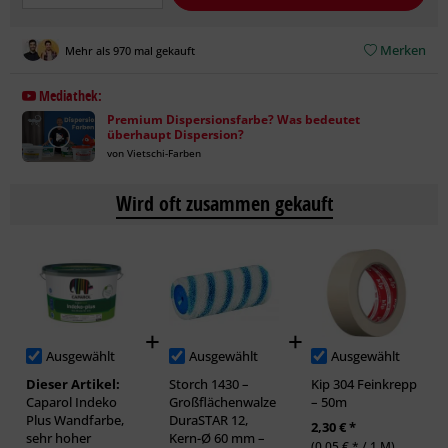
Merken
Mehr als 970 mal gekauft
Mediathek:
Premium Dispersionsfarbe? Was bedeutet
überhaupt Dispersion?
von Vietschi-Farben
Wird oft zusammen gekauft
Ausgewählt
Ausgewählt
Ausgewählt
Dieser Artikel:
Storch 1430 –
Kip 304 Feinkrepp
Caparol Indeko
Großflächenwalze
– 50m
Plus Wandfarbe,
DuraSTAR 12,
2,30 € *
sehr hoher
Kern-Ø 60 mm –
(0,05 € * / 1 M)