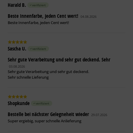
Untergrundvorbereitung
Harald B.
verifiziert
Putze der Mörtelgruppe PII u. PIII/Druckfestigkeit nach DIN
Beste Innenfarbe, jeden Cent wert!
04.08.2026
2
EN 998-1 mit mind. 2 N/mm
:
Beste Innenfarbe, jeden Cent wert!
Feste, normal saugende Putze ohne Vor­behandlung
beschichten. Auf grob porösen, sandenden, saugenden
Putzen ein Grundan­strich mit CapaSol RapidGrund oder
CapaSol Konzentrat.
Sascha U.
verifiziert
Gipsputze der Mörtelgruppe PIV/Druckfestigkeit nach DIN
Sehr gute Verarbeitung und sehr gut deckend. Sehr
2
EN 13279 mit mind. 2 N/mm
:
03.08.2026
Ein Grundanstrich mit HaftGrund EG. Gipsputze mit
Sehr gute Verarbeitung und sehr gut deckend.
Sehr schnelle Lieferung
Sinterhaut schleifen, ent­­stauben, Grundanstrich mit Dupa-
Putzfestiger.
Gipsbauplatten:
Shopkunde
Auf saugenden Platten ein Grundanstrich mit CapaSol
verifiziert
RapidGrund oder . Auf stark verdichteten, glatten Platten ein
Bestelle bei nächster Gelegneheit wieder
29.07.2026
haftvermittelnder Grundanstrich mit HaftGrund EG.
Super ergiebig, super schnelle Anlieferung
Gipsplatten (Gipskartonplatten):