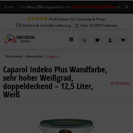
Jetzt auch Sa geöffnet
 Uhr +++ +++ Neue Öffnungszeiten +++
+++ Mo-Fr 7-
Profi Farben für Gewerbe & Privat
Sichere & schnelle Lieferung
Über 20.000 Produkte
Startseite
Hersteller
Lugato
|
|
Caparol Indeko Plus Wandfarbe,
sehr hoher Weißgrad,
doppeldeckend – 12,5 Liter,
Drucken
Weiß