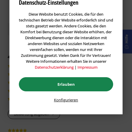
Datenschutz-Einstellungen
Maximale Korngröße
fein (< 100 µm)
Diese Website benutzt Cookies, die für den
technischen Betrieb der Website erforderlich sind und
stets gesetzt werden. Andere Cookies, die den
Dichte
Kundenbewertungen / Erfahrungen
Komfort bei Benutzung dieser Website erhöhen, der
3
ca. 1,4 g/cm
Hilfe
Direktwerbung dienen oder die Interaktion mit
anderen Websites und sozialen Netzwerken
Eignung gemäß Technischer Information Nr.
vereinfachen sollen, werden nur mit Ihrer
Zustimmung gesetzt. Vielen Dank für Ihr Vertrauen!
606 Definition der Einsatzbereiche
4.95 von 5 basieren auf 794 Bewertungen
Weitere Informationen erhalten Sie in unserer
774|97%
Datenschutzerklärung
|
Impressum
innen 1
innen 2
innen 3
außen 1
außen 2
14|2%
+
+
–
–
–
1|0%
Erlauben
(–) nicht geeignet / (○) bedingt geeignet / (+) geeignet
4|1%
Geeignete Untergründe
Konfigurieren
0|0%
Die Untergründe müssen frei von Verschmutzungen,
Bewertung abgeben
trennenden Substanzen und trocken sein. VOB, Teil C, DIN
18363, Abs. 3 beachten.