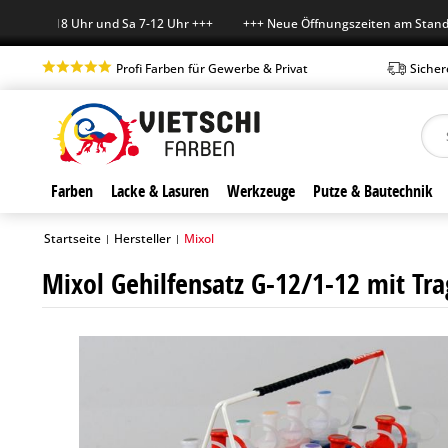
r 7-18 Uhr und Sa 7-12 Uhr +++ +++ Neue Öffnungszeiten am Standort i
Profi Farben für Gewerbe & Privat
Sicher
Farben
Lacke & Lasuren
Werkzeuge
Putze & Bautechnik
Startseite
Hersteller
Mixol
|
|
Mixol Gehilfensatz G-12/1-12 mit Tr