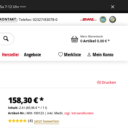
2 Uhr +++
KONTAKT
| Telefon: 02327/83078-0
Mein Warenkorb
0
Artikel
0,00 € *
Hersteller
Angebote
Merkliste
Mein Konto
Drucken
158,30 € *
Inhalt:
2.4 l (65,96 € * / 1 l)
Artikel-Nr.:
MIX-100123
|
inkl. MwSt.
zzgl. Versandkosten
(
4
)
Jetzt bewerten