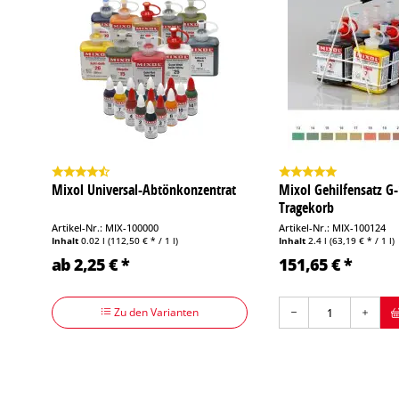
Mixol Universal-Abtönkonzentrat
Mixol Gehilfensatz G-
Tragekorb
Artikel-Nr.: MIX-100000
Artikel-Nr.: MIX-100124
Inhalt
0.02 l
(112,50 € * / 1 l)
Inhalt
2.4 l
(63,19 € * / 1 l)
ab 2,25 € *
151,65 € *
Zu den Varianten