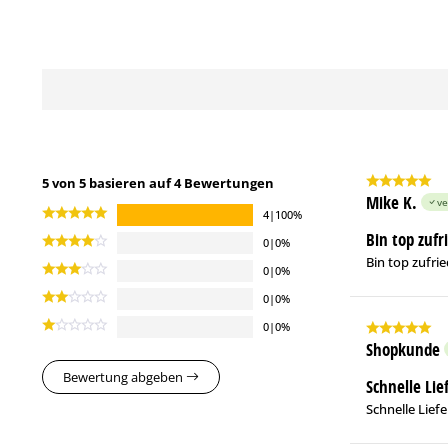
5 von 5 basieren auf 4 Bewertungen
Mike K.
ve
4|100%
Bin top zufr
0|0%
Bin top zufrie
0|0%
0|0%
0|0%
Shopkunde
Bewertung abgeben
Schnelle Li
Schnelle Lief