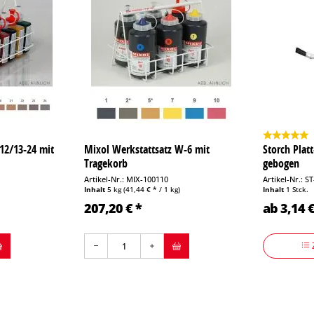
12/13-24 mit
Mixol Werkstattsatz W-6 mit
Storch Plat
Tragekorb
gebogen
Artikel-Nr.: MIX-100110
Artikel-Nr.: S
Inhalt
5 kg
(41,44 € * / 1 kg)
Inhalt
1 Stck.
207,20 € *
ab 3,14 €