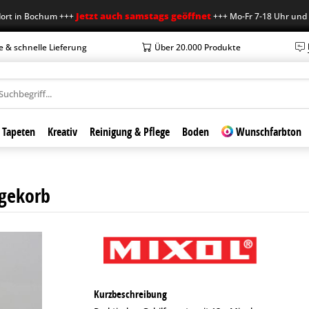
Jetzt auch samstags geöffnet
n Bochum +++
+++ Mo-Fr 7-18 Uhr und Sa 7-1
e & schnelle Lieferung
Über 20.000 Produkte
Tapeten
Kreativ
Reinigung & Pflege
Boden
Wunschfarbton
agekorb
Kurzbeschreibung