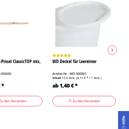
t-Pinsel ClassicTOP mix,
WD Deckel für Leereimer
W
T-055030
Artikel-Nr.: WD-500001
Ar
Inhalt
12.5 Stck.
(0,11 € * / 1 Stck.)
In
 *
ab 1,40 € *
a
Zu den Varianten
Zu den Varianten
Hilfe