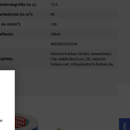
ebindegröße (in L):
12.5
/Gebinde (in m²):
89
(in ml/m²):
140
lbasis:
Silikat
4002822032234
Vietschi-Farben GmbH, Gewerbestr.
 (GPSR):
13e, 44866 Bochum, DE, vietschi-
farben.net, info(a)vietschi-farben.de
ei
Hilfe