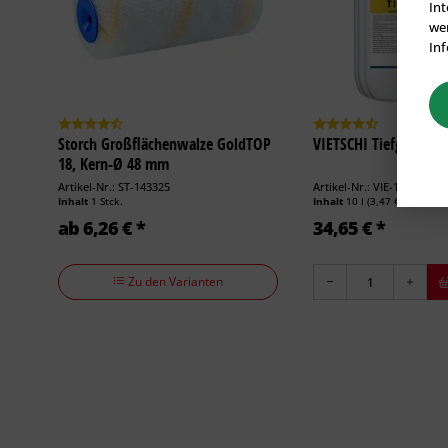
Int
wer
Inf
Storch Großflächenwalze GoldTOP
VIETSCHI Tiefgrund LF –
18, Kern-Ø 48 mm
Artikel-Nr.: ST-143325
Artikel-Nr.: VIE-100002
Inhalt
1 Stck.
Inhalt
10 l
(3,47 € * / 1 l)
ab 6,26 € *
34,65 € *
Zu den Varianten