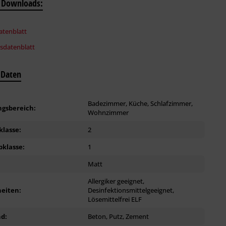
 Downloads:
tenblatt
tsdatenblatt
 Daten
Badezimmer, Küche, Schlafzimmer,
gsbereich:
Wohnzimmer
klasse:
2
bklasse:
1
:
Matt
Allergiker geeignet,
eiten:
Desinfektionsmittelgeeignet,
Lösemittelfrei ELF
d:
Beton, Putz, Zement