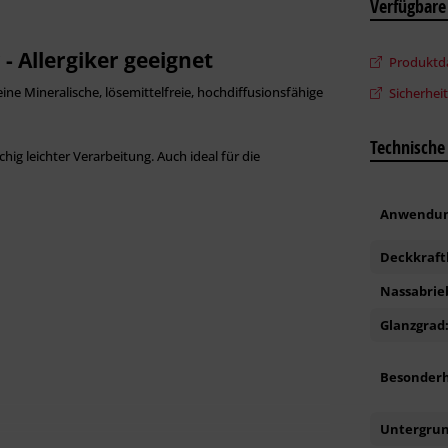
Verfügbare
 - Allergiker geeignet
Produktda
 eine Mineralische, lösemittelfreie, hochdiffusionsfähige
Sicherhei
Technische
g leichter Verarbeitung. Auch ideal für die
Anwendun
Deckkraft
Nassabrie
Glanzgrad
Besonderh
Untergrun