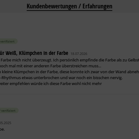
Kundenbewertungen / Erfahrungen
verifiziert
 für Weiß, Klümpchen in der Farbe
18.07.2026
e Farbe mich nicht überzeugt. Ich persönlich empfinde die Farbe als zu Gel
ch mal mit einer anderen Farbe überstreichen muss...
h kleine Klümpchen in der Farbe, diese konnte ich zwar von der Wand abnehm
h-Rhythmus etwas unterbrochen und war noch ein bisschen nervig.
iter empfehlen würde ich diese Farbe wohl nicht mehr
verifiziert
05.2025
be.