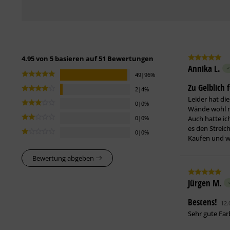
4.95 von 5 basieren auf 51 Bewertungen
Annika L.
49|96%
Zu Gelblich
2|4%
Leider hat di
0|0%
Wände wohl no
Auch hatte ic
0|0%
es den Streic
0|0%
Kaufen und we
Bewertung abgeben
Jürgen M.
Bestens!
12.
Sehr gute Far