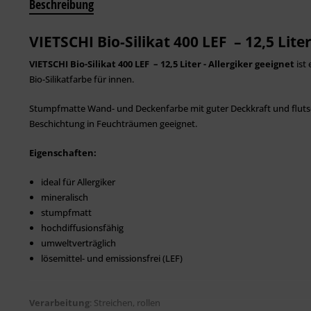
Beschreibung
VIETSCHI Bio-Silikat 400 LEF – 12,5 Liter
VIETSCHI Bio-Silikat 400 LEF – 12,5 Liter - Allergiker geeignet
ist
Bio-Silikatfarbe für innen.
Stumpfmatte Wand- und Deckenfarbe mit guter Deckkraft und flutschi
Beschichtung in Feuchträumen geeignet.
Eigenschaften:
ideal für Allergiker
mineralisch
stumpfmatt
hochdiffusionsfähig
umweltverträglich
lösemittel- und emissionsfrei (LEF)
Verarbeitung
:
S
treichen, rollen