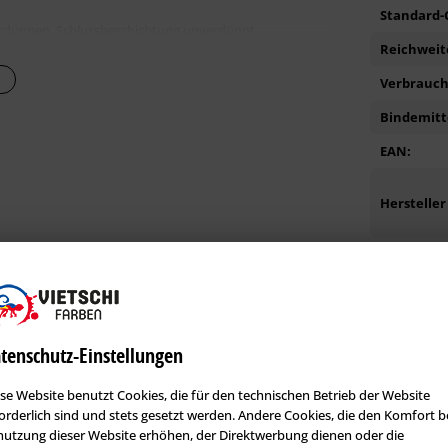
Standard-G
rdünnen. Schlussbeschichtung unverdünnt
Reichweite
rgrund
Verbrauch 
Bindemitte
EAN:
ermögen Klasse 2: Ergiebigkeit von 6-7 m² /ltr.
Hersteller
Kunden kauften auch diese Produkte
tenschutz-Einstellungen
Dauerniedrigpreis
se Website benutzt Cookies, die für den technischen Betrieb der Website
orderlich sind und stets gesetzt werden. Andere Cookies, die den Komfort b
utzung dieser Website erhöhen, der Direktwerbung dienen oder die