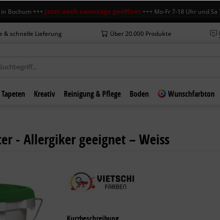
Jetzt auch samstags geöffnet
ochum +++
+++ Mo-Fr 7-18 Uhr und Sa 7-12 
e & schnelle Lieferung
Über 20.000 Produkte
Tapeten
Kreativ
Reinigung & Pflege
Boden
Wunschfarbton
ter - Allergiker geeignet – Weiss
Kurzbeschreibung