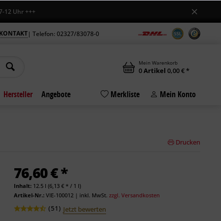
Uhr +++
KONTAKT
| Telefon: 02327/83078-0
Mein Warenkorb
0
Artikel
0,00 € *
Hersteller
Angebote
Merkliste
Mein Konto
Drucken
76,60 € *
Inhalt:
12.5 l (6,13 € * / 1 l)
Artikel-Nr.:
VIE-100012
|
inkl. MwSt.
zzgl. Versandkosten
(
51
)
Jetzt bewerten