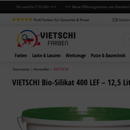
-18 Uhr und Sa 7-12 Uhr +++ +++ Neue Öffnungszeiten am Standort in B
Profi Farben für Gewerbe & Privat
Sicher
Farben
Lacke & Lasuren
Werkzeuge
Putze & Bautechnik
Startseite
Hersteller
VIETSCHI
|
|
VIETSCHI Bio-Silikat 400 LEF – 12,5 Li