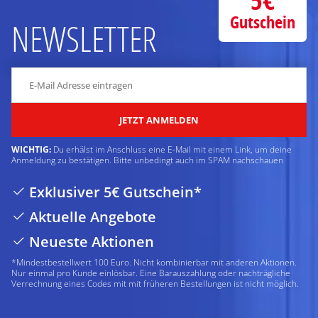
5€
Gutschein
NEWSLETTER
JETZT ANMELDEN
WICHTIG:
Du erhälst im Anschluss eine E-Mail mit einem Link, um deine
Anmeldung zu bestätigen. Bitte unbedingt auch im SPAM nachschauen
Exklusiver 5€ Gutschein*
Aktuelle Angebote
Neueste Aktionen
*Mindestbestellwert 100 Euro. Nicht kombinierbar mit anderen Aktionen.
Nur einmal pro Kunde einlösbar. Eine Barauszahlung oder nachträgliche
Verrechnung eines Codes mit mit früheren Bestellungen ist nicht möglich.