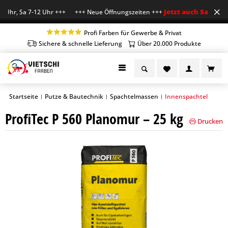
Jetzt auch Sa geöffn
 Uhr, Sa 7-12 Uhr +++ +++ Neue Öffnungszeiten +++
Profi Farben für Gewerbe & Privat
Sichere & schnelle Lieferung
Über 20.000 Produkte
Startseite
Putze & Bautechnik
Spachtelmassen
Innenspachtel
|
|
|
ProfiTec P 560 Planomur – 25 kg
Drucken