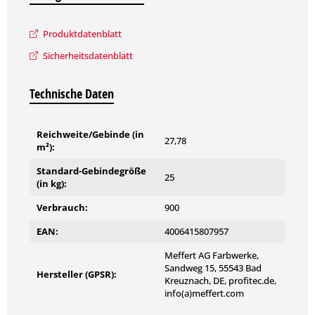
Produktdatenblatt
Sicherheitsdatenblatt
Technische Daten
Reichweite/Gebinde (in
27,78
m²):
Standard-Gebindegröße
25
(in kg):
Verbrauch:
900
EAN:
4006415807957
Meffert AG Farbwerke,
Sandweg 15, 55543 Bad
Hersteller (GPSR):
Kreuznach, DE, profitec.de,
info(a)meffert.com