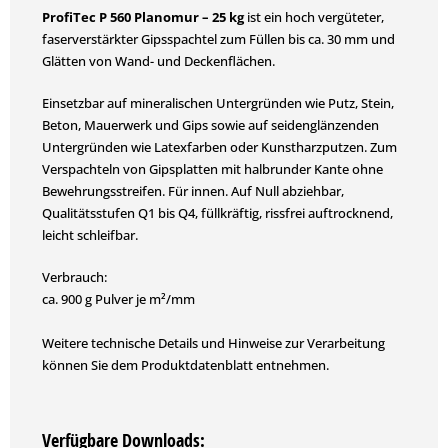
ProfiTec P 560 Planomur – 25 kg
ist ein h
och vergüteter,
faserverstärkter Gipsspachtel zum Füllen bis ca. 30 mm und
Glätten von Wand- und Deckenflächen.
Einsetzbar auf mineralischen Untergründen wie Putz, Stein,
Beton, Mauerwerk und Gips sowie auf seidenglänzenden
Untergründen wie Latexfarben oder Kunstharzputzen. Zum
Verspachteln von Gipsplatten mit halbrunder Kante ohne
Bewehrungsstreifen. Für innen. Auf Null abziehbar,
Qualitätsstufen Q1 bis Q4, füllkräftig, rissfrei auftrocknend,
leicht schleifbar.
Verbrauch:
ca. 900 g Pulver je m²/mm
Weitere technische Details und Hinweise zur Verarbeitung
können Sie dem Produktdatenblatt entnehmen.
Verfügbare Downloads: