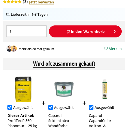
(
3
)
Jetzt bewerten
Lieferzeit in 1-3 Tagen
In den
Warenkorb
Merken
Mehr als 20 mal gekauft
Wird oft zusammen gekauft
Ausgewählt
Ausgewählt
Ausgewählt
Dieser Artikel:
Caparol
Caparol
ProfiTec P 560
SeidenLatex
CaparolColor –
Planomur – 25 kg
Wandfarbe
Vollton- &