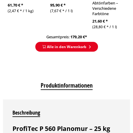
Abtönfarben –
61,70 € *
95,90 € *
Verschiedene
(2,47 € * / 1 kg)
(7,67 € * / 1 l)
Farbtöne
21,60 € *
(28,80 € * / 1 l)
Gesamtpreis:
179,20
€*
Alle in den Warenkorb
Produktinformationen
Beschreibung
ProfiTec P 560 Planomur – 25 kg