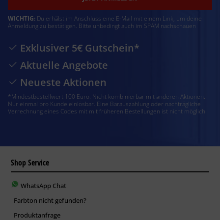
WICHTIG:
Du erhälst im Anschluss eine E-Mail mit einem Link, um deine
Anmeldung zu bestätigen. Bitte unbedingt auch im SPAM nachschauen
Exklusiver 5€ Gutschein*
Aktuelle Angebote
Neueste Aktionen
*Mindestbestellwert 100 Euro. Nicht kombinierbar mit anderen Aktionen.
Nur einmal pro Kunde einlösbar. Eine Barauszahlung oder nachträgliche
Verrechnung eines Codes mit mit früheren Bestellungen ist nicht möglich.
Shop Service
WhatsApp Chat
Farbton nicht gefunden?
Produktanfrage