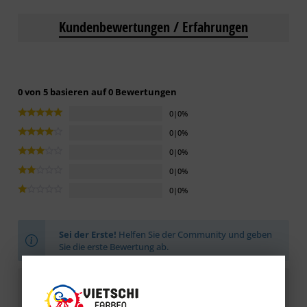
Kundenbewertungen / Erfahrungen
0 von 5 basieren auf 0 Bewertungen
0|0%
0|0%
0|0%
0|0%
0|0%
Sei der Erste!
Helfen Sie der Community und geben
Sie die erste Bewertung ab.
Bewertung schreiben