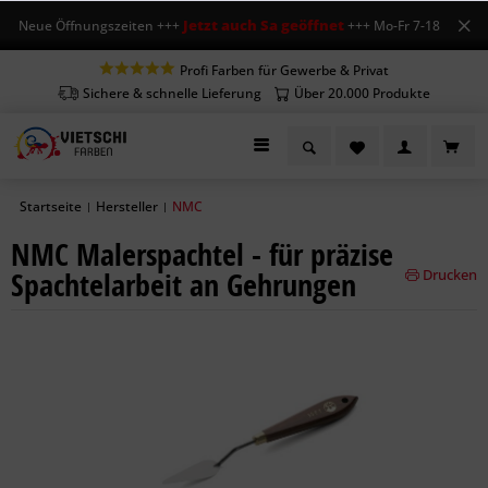
Jetzt auch Sa geöffnet
+ Neue Öffnungszeiten +++
+++ Mo-Fr 7-18 Uhr, Sa
Profi Farben für Gewerbe & Privat
Sichere & schnelle Lieferung
Über 20.000 Produkte
Startseite
Hersteller
NMC
|
|
NMC Malerspachtel - für präzise
Spachtelarbeit an Gehrungen
Drucken