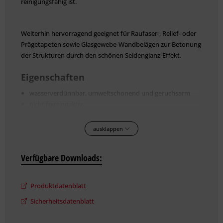
reinigungsfähig ist.
Weiterhin hervorragend geeignet für Rau­faser-, Relief- oder
Prägetapeten sowie Glasgewebe-Wandbelägen zur Betonung
der Strukturen durch den schönen Seidenglanz-Effekt.
Eigenschaften
wasserverdünnbar, umweltschonend und geruchsarm
nicht foggingaktiv
geeignet für den Einsatz in Lebensmittelbereichen
diffusionsfähig
ausklappen
sd-Wert < 0,3 m
hoher Weißgrad
Verfügbare Downloads:
strukturerhaltend
leichte Verarbeitung
emissionsmininiert, lösemittelfrei, weichmacherfrei
Produktdatenblatt
hoch reinigungsfähig und beständig gegen wässrige
Sicherheitsdatenblatt
Desinfektions- und Haushalts­reinigungsmittel
Materialbasis