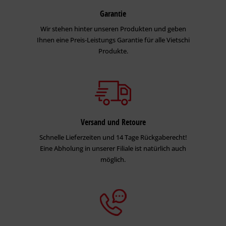
Beschichtungen direkt überarbeiten. Glänzende Oberflächen
und Lack­beschich­tungen anrauen. Ein Grundanstrich mit
Garantie
HaftGrund EG.
Wir stehen hinter unseren Produkten und geben
Ihnen eine Preis-Leistungs Garantie für alle Vietschi
Nicht tragfähige Beschichtungen:
Nicht tragfähige Lack- und
Produkte.
Dispersions­farben- oder Kunstharzputz-Beschichtungen
entfernen. Auf schwach saugenden, glatten Flächen ein
Grundanstrich mit Haftgrund EG. Auf grob porösen,
sandenden bzw. saugen­den Flächen ein Grundanstrich
mit CapaSol RapiGrund. Nicht tragfähige Mineralfarben-
Beschich­­tungen mechanisch entfernen und die Flächen
Versand und Retoure
entstauben. Ein Grundanstrich mit Dupa-Putzfestiger.
Schnelle Lieferzeiten und 14 Tage Rückgaberecht!
Leimfarbenanstriche:
Grundrein abwaschen. Ein
Eine Abholung in unserer Filiale ist natürlich auch
Grundanstrich mit Dupa-Putzfestiger.
möglich.
Ungestrichene Raufaser-, Relief- oder Prägetapeten aus
Papier:
Ohne Vorbehandlung beschichten.
Nicht festhaftende Tapeten:
Restlos entfernen. Kleister und
Makulatur­reste abwaschen. Grundanstrich mit Dupa-