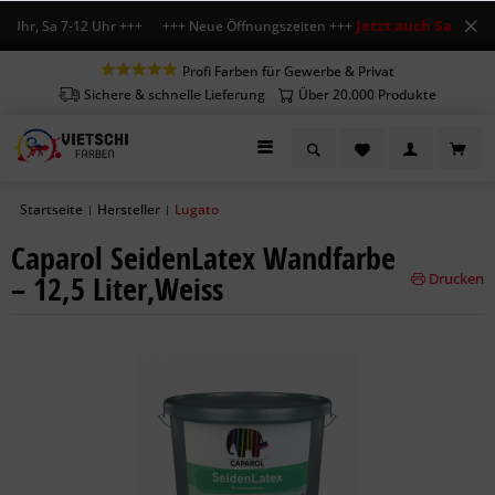
Jetzt auch Sa geöffne
Uhr, Sa 7-12 Uhr +++ +++ Neue Öffnungszeiten +++
Profi Farben für Gewerbe & Privat
Sichere & schnelle Lieferung
Über 20.000 Produkte
Startseite
Hersteller
Lugato
|
|
Caparol SeidenLatex Wandfarbe
– 12,5 Liter,Weiss
Drucken