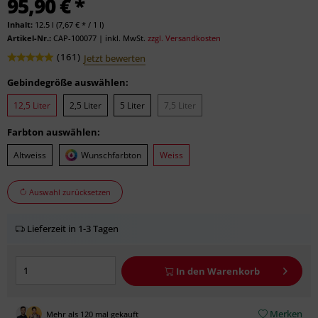
95,90 € *
Inhalt:
12.5 l (7,67 € * / 1 l)
Artikel-Nr.:
CAP-100077
|
inkl. MwSt.
zzgl. Versandkosten
(
161
)
Jetzt bewerten
Gebindegröße auswählen:
12,5 Liter
2,5 Liter
5 Liter
7,5 Liter
Farbton auswählen:
Altweiss
Wunschfarbton
Weiss
Auswahl zurücksetzen
Lieferzeit in 1-3 Tagen
In den
Warenkorb
Merken
Mehr als 120 mal gekauft