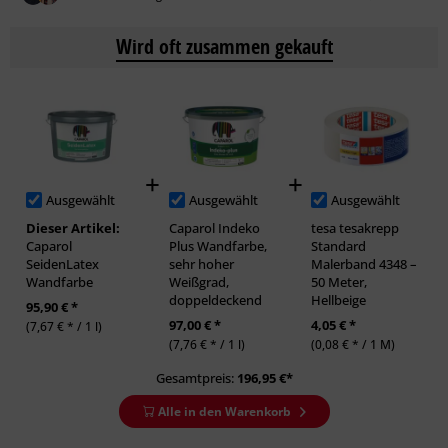
Wird oft zusammen gekauft
Ausgewählt
Ausgewählt
Ausgewählt
Dieser Artikel:
Caparol Indeko
tesa tesakrepp
Caparol
Plus Wandfarbe,
Standard
SeidenLatex
sehr hoher
Malerband 4348 –
Wandfarbe
Weißgrad,
50 Meter,
doppeldeckend
Hellbeige
95,90 € *
97,00 € *
4,05 € *
(7,67 € * / 1 l)
(7,76 € * / 1 l)
(0,08 € * / 1 M)
Gesamtpreis:
196,95
€*
Alle in den Warenkorb