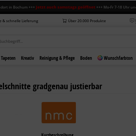
Jetzt auch samstags geöffnet
in Bochum +++
+++ Mo-Fr 7-18 Uhr und Sa 7
e & schnelle Lieferung
Über 20.000 Produkte
Tapeten
Kreativ
Reinigung & Pflege
Boden
Wunschfarbton
schnitte gradgenau justierbar
Kurzbeschreibung