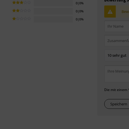
0|0%
Bewe
0|0%
0|0%
Die mit einem *
Speichern