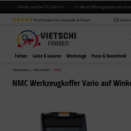
Fr 7-18 Uhr und Sa 7-12 Uhr +++ +++ Neue Öffnungszeiten am Standort 
Profi Farben für Gewerbe & Privat
Sicher
Farben
Lacke & Lasuren
Werkzeuge
Putze & Bautechnik
Startseite
Hersteller
NMC
|
|
NMC Werkzeugkoffer Vario auf Winkel