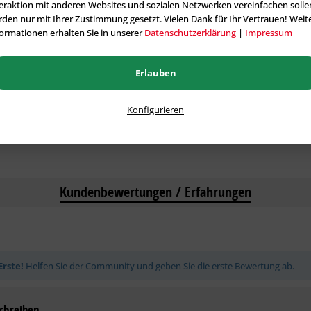
eraktion mit anderen Websites und sozialen Netzwerken vereinfachen solle
Stck.)
den nur mit Ihrer Zustimmung gesetzt. Vielen Dank für Ihr Vertrauen! Weit
ormationen erhalten Sie in unserer
Datenschutzerklärung
|
Impressum
anten
Erlauben
Konfigurieren
Kundenbewertungen / Erfahrungen
Erste!
Helfen Sie der Community und geben Sie die erste Bewertung ab.
chreiben