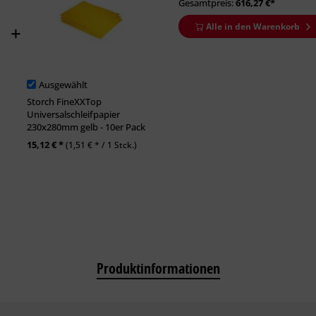
Gesamtpreis:
616,27
€*
Alle in den Warenkorb
Ausgewählt
Storch FineXXTop
Universalschleifpapier
230x280mm gelb - 10er Pack
15,12 € *
(1,51 € * / 1 Stck.)
Produktinformationen