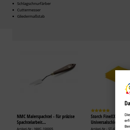
Schlagschnurfärber
Cuttermesser
Gliedermaßstab
Satz Japanspachtel
Stoßspachtel
Bleistift
Da
Die
NMC Malerspachtel - für präzise
Storch FineXXTop
erf
Spachtelarbeit...
Universalschleifpapier
Ben
Artikel-Nr.: NMC-100005
Artikel-Nr.: ST-474404