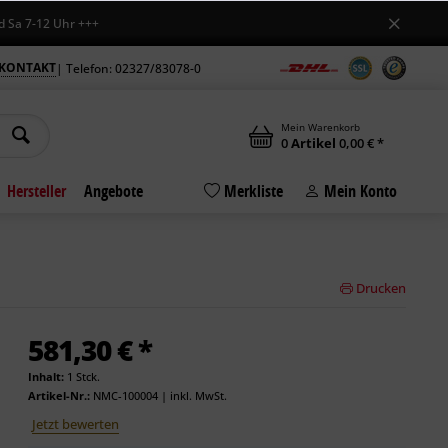
-12 Uhr +++
KONTAKT
| Telefon: 02327/83078-0
Mein Warenkorb
0
Artikel
0,00 € *
Hersteller
Angebote
Merkliste
Mein Konto
Drucken
581,30 € *
Inhalt:
1 Stck.
Artikel-Nr.:
NMC-100004
|
inkl. MwSt.
Jetzt bewerten