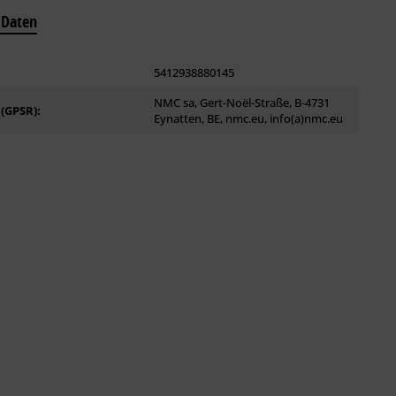
 Daten
5412938880145
NMC sa, Gert-Noël-Straße, B-4731
 (GPSR):
Eynatten, BE, nmc.eu, info(a)nmc.eu