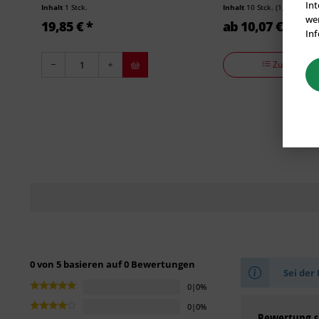
Int
Inhalt
1 Stck.
Inhalt
10 Stck.
(1,01 € * / 1 
wer
19,85 € *
ab 10,07 € *
Inf
Zu den Vari
0 von 5 basieren auf 0 Bewertungen
Sei der 
0|0%
0|0%
Bewertung s