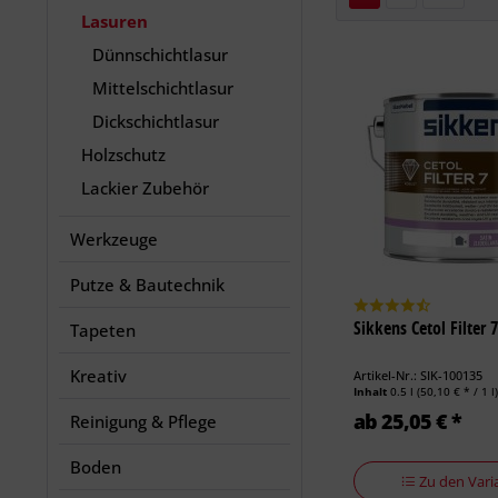
Lasuren
Dünnschichtlasur
Mittelschichtlasur
Dickschichtlasur
Holzschutz
Lackier Zubehör
Werkzeuge
Putze & Bautechnik
Sikkens Cetol Filter 
Tapeten
Kreativ
Artikel-Nr.: SIK-100135
Inhalt
0.5 l
(50,10 € * / 1 l
ab 25,05 € *
Reinigung & Pflege
Boden
Zu den Vari