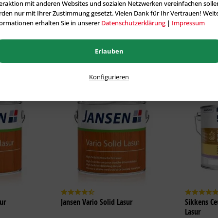
eraktion mit anderen Websites und sozialen Netzwerken vereinfachen solle
ab 24,50 € *
ab 25,35
den nur mit Ihrer Zustimmung gesetzt. Vielen Dank für Ihr Vertrauen! Weit
ormationen erhalten Sie in unserer
Datenschutzerklärung
|
Impressum
anten
Zu den Varianten
Z
Erlauben
Konfigurieren
ur
Jansen Vario Solid Lasur
Sikkens Ce
Lasur