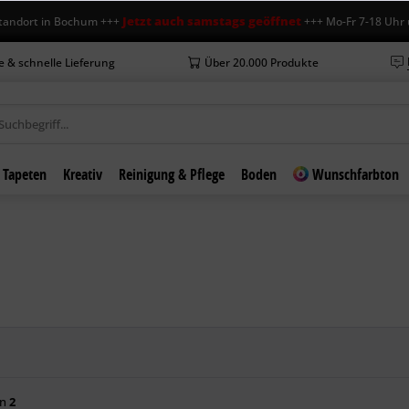
Jetzt auch samstags geöffnet
t in Bochum +++
+++ Mo-Fr 7-18 Uhr und Sa
e & schnelle Lieferung
Über 20.000 Produkte
Tapeten
Kreativ
Reinigung & Pflege
Boden
Wunschfarbton
on
2