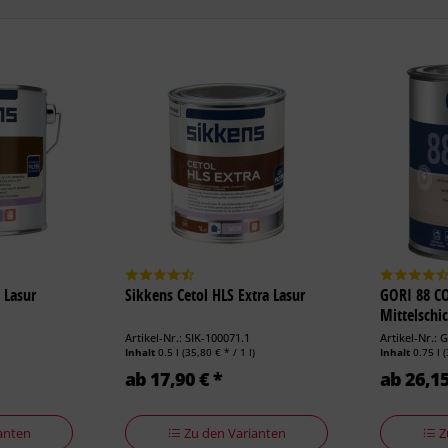
7 Lasur
Sikkens Cetol HLS Extra Lasur
GORI 88 C
Mittelschi
Artikel-Nr.: SIK-100071.1
Artikel-Nr.:
)
Inhalt
0.5 l
(35,80 € * / 1 l)
Inhalt
0.75 l
(
ab 17,90 € *
ab 26,15
anten
Zu den Varianten
Z