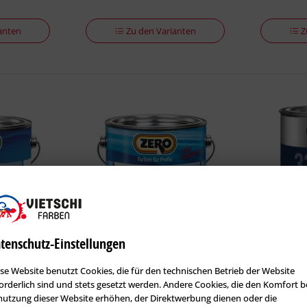
anten
Zu den Varianten
Z
tenschutz-Einstellungen
asur
Zero Dekosan Langzeit Lasur
GORI 33 Se
se Website benutzt Cookies, die für den technischen Betrieb der Website
orderlich sind und stets gesetzt werden. Andere Cookies, die den Komfort b
3
Artikel-Nr.: ZER-100472.11
Artikel-Nr.:
utzung dieser Website erhöhen, der Direktwerbung dienen oder die
l)
Inhalt
0.75 l
(32,67 € * / 1 l)
Inhalt
0.75 l
(