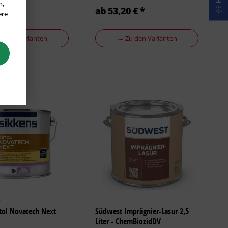
n,
 € *
ab 53,20 € *
ere
u den Varianten
Zu den Varianten
tol Novatech Next
Südwest Imprägnier-Lasur 2,5
Liter - ChemBiozidDV