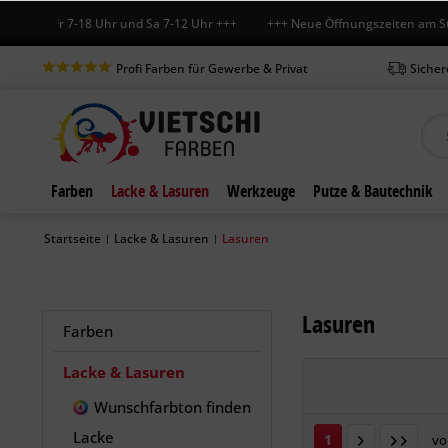
o-Fr 7-18 Uhr und Sa 7-12 Uhr +++ +++ Neue Öffnungszeiten am Standor
Profi Farben für Gewerbe & Privat
Sicher
Farben
Lacke & Lasuren
Werkzeuge
Putze & Bautechnik
Startseite
Lacke & Lasuren
Lasuren
|
|
Lasuren
Farben
Lacke & Lasuren
Wunschfarbton finden
Lacke
1
v