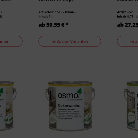
10
Artikel-Nr.: SUE-100446
Artikel-Nr.: 
l)
Inhalt
1 l
Inhalt
0.75 l
(
ab 59,55 € *
ab 27,25
anten
Zu den Varianten
Z