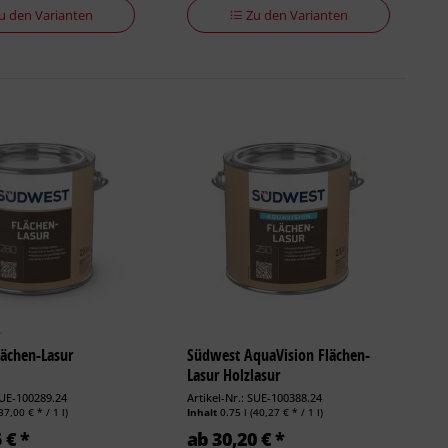
u den Varianten
Zu den Varianten
ächen-Lasur
Südwest AquaVision Flächen-
Lasur Holzlasur
SUE-100289.24
Artikel-Nr.: SUE-100388.24
37,00 € * / 1 l)
Inhalt
0.75 l
(40,27 € * / 1 l)
 € *
ab 30,20 € *