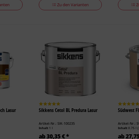
anten
Zu den Varianten
Z
ch Lasur
Sikkens Cetol BL Predura Lasur
Südwest Fl
Artikel-Nr.: SIK-100235
Artikel-Nr.: 
Inhalt
1 l
Inhalt
0.75 l
(
ab 30,35 € *
ab 27,75