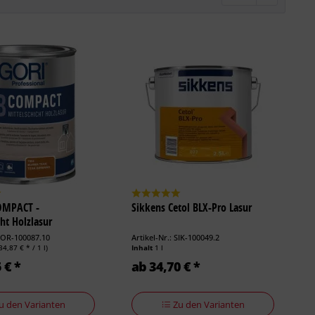
OMPACT -
Sikkens Cetol BLX-Pro Lasur
cht Holzlasur
 GOR-100087.10
Artikel-Nr.: SIK-100049.2
34,87 € * / 1 l)
Inhalt
1 l
 € *
ab 34,70 € *
u den Varianten
Zu den Varianten