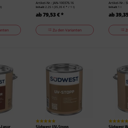
Artikel-Nr.: JAN-100376.16
Artikel-Nr.: 
l)
Inhalt
2.25 l
(35,35 € * / 1 l)
Inhalt
1 l
ab 79,53 € *
ab 39,35
anten
Zu den Varianten
Z
-Lasur
Südwest UV-Stopp
Südwest W