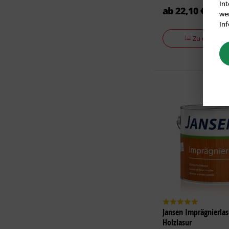
Int
ab 22,10 € *
wer
Inf
Zu den Vari
Jansen Imprägnierlas
Holzlasur