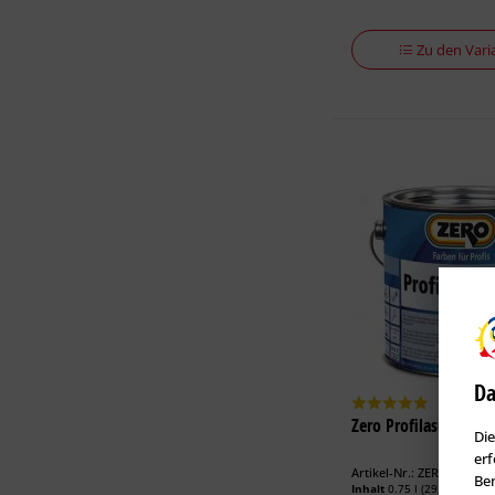
Zu den Vari
Da
Zero Profilasur Holzl
Die
erf
Artikel-Nr.: ZER-100442.1
Ben
Inhalt
0.75 l
(29,47 € * / 1 