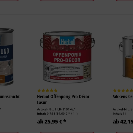
ünnschicht
Herbol Offenporig Pro Décor
Sikkens Ce
Lasur
7
Artikel-Nr.: HER-110176.1
Artikel-Nr.: 
)
Inhalt
0.75 l
(34,60 € * / 1 l)
Inhalt
1 l
ab 25,95 € *
ab 42,15